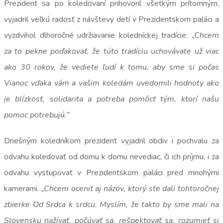
Prezident sa po koledovaní prihovoril všetkým prítomným,
vyjadril veľkú radosť z návštevy detí v Prezidentskom paláci a
vyzdvihol dlhoročné udržiavanie koledníckej tradície:
„Chcem
za to pekne poďakovať, že túto tradíciu uchovávate už viac
ako 30 rokov, že vediete ľudí k tomu, aby sme si počas
Vianoc vďaka vám a vašim koledám uvedomili hodnoty ako
je blízkosť, solidarita a potreba pomôcť tým, ktorí našu
pomoc potrebujú.”
Dnešným koledníkom prezident vyjadril obdiv i pochvalu za
odvahu koledovať od domu k domu nevediac, či ich príjmu, i za
odvahu vystupovať v Prezidentskom paláci pred mnohými
kamerami.
„Chcem oceniť aj názov, ktorý ste dali tohtoročnej
zbierke Od Srdca k srdcu. Myslím, že takto by sme mali na
Slovensku nažívať, počúvať sa, rešpektovať sa, rozumieť si