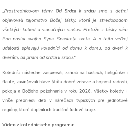
„Prostredníctvom témy
Od Srdca k srdcu
sme s deťmi
objavovali tajomstvo Božej lásky, ktorá je stredobodom
všetkých kolied a vianočných vinšov. Pretože z lásky nám
Boh poslal svojho Syna, Spasiteľa sveta. A o tejto veľkej
udalosti spievajú koledníci od domu k domu, od dverí k
dverám, ba priam od srdca k srdcu.“
Koledníci následne zaspievali, zahrali na husliach, heligónke i
flaute, zavinšovali hlave štátu dobré zdravie a hojnosť radosti,
pokoja a Božieho požehnania v roku 2026. Všetky koledy i
vinše predniesli deti v nárečiach typických pre jednotlivé
regióny, ktoré doplnili ich tradičné ľudové kroje.
Video z koledníckeho programu: