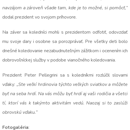
navzájom a zároveň všade tam, kde je to možné, si pomôcť,”
dodal prezident vo svojom príhovore.
Na záver sa koledníci mohli s prezidentom odfotiť, odovzdať
mu svoje dary i osobne sa porozprávať. Pre všetky deti bolo
dnešné koledovanie nezabudnuteľným zážitkom i ocenením ich
dobrovoľníckej služby v podobe vianočného koledovania.
Prezident Peter Pellegrini sa s koledníkmi rozlúčil slovami
vďaky:
„Ste veľkí hrdinovia týchto veľkých sviatkov a môžete
byť na seba hrdí. Na vás môžu byť hrdí aj vaši rodičia a všetci
tí, ktorí vás k takýmto aktivitám vedú. Naozaj si to zaslúži
obrovskú vďaku.”
Fotogaléria
: