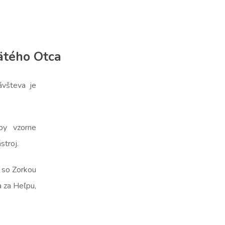
vätého Otca
všteva je
by vzorne
stroj.
a so Zorkou
 za Heľpu,