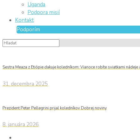
Uganda
Podpora misií
Kontakt
Podporím
Sestra Meaza z Etiópie ďakuje koledníkom: Vianoce robíte sviatkami nádeje 
31. decembra 2025
Prezident Peter Pellegrini prijal koledníkov Dobrej noviny
8. januára 2026