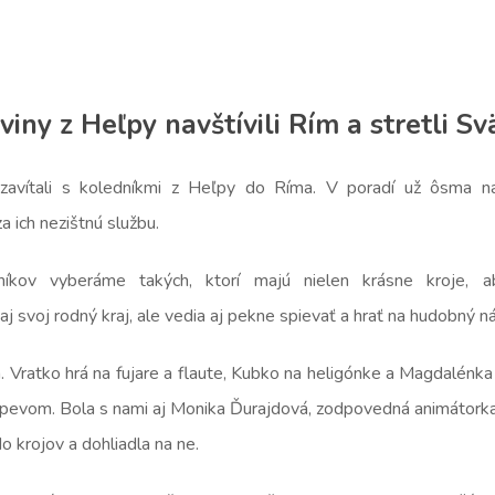
viny z Heľpy navštívili Rím a stretli S
vítali s koledníkmi z Heľpy do Ríma. V poradí už ôsma ná
 ich nezištnú službu.
níkov vyberáme takých, ktorí majú nielen krásne kroje, a
j svoj rodný kraj, ale vedia aj pekne spievať a hrať na hudobný ná
a. Vratko hrá na fujare a flaute, Kubko na heligónke a Magdalénk
 spevom. Bola s nami aj Monika Ďurajdová, zodpovedná animátorka
do krojov a dohliadla na ne.