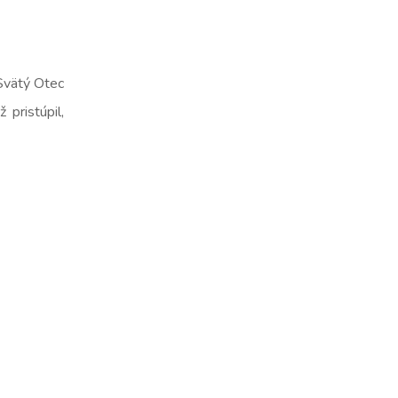
Svätý Otec
pristúpil,