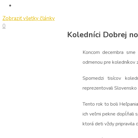
Zobraziť všetky články
0
Koledníci Dobrej no
Koncom decembra sme za
odmenou pre koledníkov za
Spomedzi tisícov koled
reprezentovali Slovensko a
Tento rok to boli Heľpani
ich veľmi pekne dopĺňali
ktorá deti vždy pripravila 