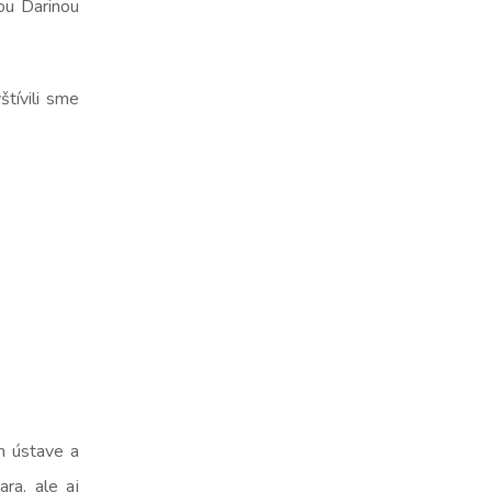
ou Darinou
tívili sme
m ústave a
ra, ale aj