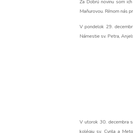
Za Dobrú novinu som ich
Maňurovou. Rímom nás pre
V pondelok 29. decembra 
Námestie sv. Petra, Anjel
V utorok 30. decembra s
kolégiu sv. Cyrila a Met