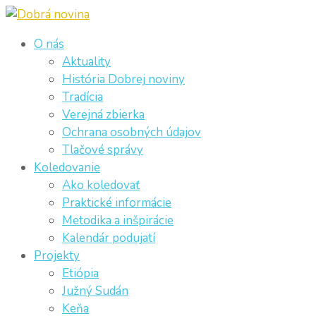
O nás
Aktuality
História Dobrej noviny
Tradícia
Verejná zbierka
Ochrana osobných údajov
Tlačové správy
Koledovanie
Ako koledovať
Praktické informácie
Metodika a inšpirácie
Kalendár podujatí
Projekty
Etiópia
Južný Sudán
Keňa