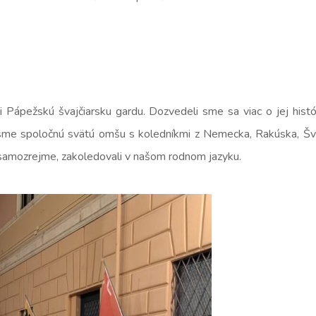
 Pápežskú švajčiarsku gardu. Dozvedeli sme sa viac o jej históri
li sme spoločnú svätú omšu s koledníkmi z Nemecka, Rakúska, Šva
 samozrejme, zakoledovali v našom rodnom jazyku.