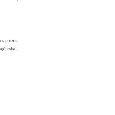
i, prezreli
jčiarska a