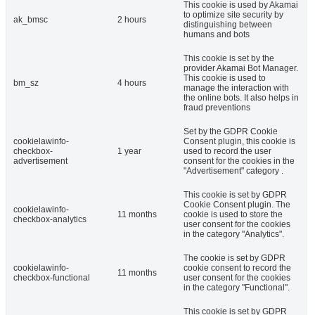
This cookie is used by Akamai
to optimize site security by
ak_bmsc
2 hours
distinguishing between
humans and bots
This cookie is set by the
provider Akamai Bot Manager.
This cookie is used to
bm_sz
4 hours
manage the interaction with
the online bots. It also helps in
fraud preventions
Set by the GDPR Cookie
cookielawinfo-
Consent plugin, this cookie is
checkbox-
1 year
used to record the user
advertisement
consent for the cookies in the
"Advertisement" category .
This cookie is set by GDPR
Cookie Consent plugin. The
cookielawinfo-
11 months
cookie is used to store the
checkbox-analytics
user consent for the cookies
in the category "Analytics".
The cookie is set by GDPR
cookielawinfo-
cookie consent to record the
11 months
checkbox-functional
user consent for the cookies
in the category "Functional".
This cookie is set by GDPR