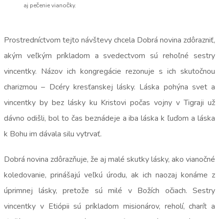
aj pečenie vianočky.
Prostredníctvom tejto návštevy chcela Dobrá novina zdôrazniť,
akým veľkým príkladom a svedectvom sú rehoľné sestry
vincentky. Názov ich kongregácie rezonuje s ich skutočnou
charizmou – Dcéry kresťanskej lásky. Láska pohýna svet a
vincentky by bez lásky ku Kristovi počas vojny v Tigraji už
dávno odišli, bol to čas beznádeje a iba láska k ľuďom a láska
k Bohu im dávala silu vytrvať.
Dobrá novina zdôrazňuje, že aj malé skutky lásky, ako vianočné
koledovanie, prinášajú veľkú úrodu, ak ich naozaj konáme z
úprimnej lásky, pretože sú milé v Božích očiach. Sestry
vincentky v Etiópii sú príkladom misionárov, reholí, charít a