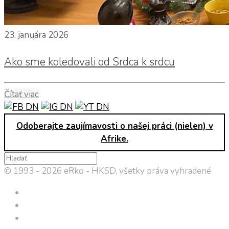
23. januára 2026
Ako sme koledovali od Srdca k srdcu
Čítať viac
Odoberajte zaujímavosti o našej práci (nielen) v
Afrike.
© 1993 - 2026 eRko - HKSD, všetky práva vyhradené