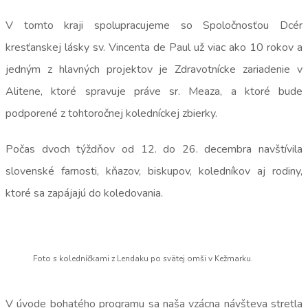
V tomto kraji spolupracujeme so Spoločnosťou Dcér
kresťanskej lásky sv. Vincenta de Paul už viac ako 10 rokov a
jedným z hlavných projektov je Zdravotnícke zariadenie v
Alitene, ktoré spravuje práve sr. Meaza, a ktoré bude
podporené z tohtoročnej koledníckej zbierky.
Počas dvoch týždňov od 12. do 26. decembra navštívila
slovenské farnosti, kňazov, biskupov, koledníkov aj rodiny,
ktoré sa zapájajú do koledovania.
Foto s koledníčkami z Lendaku po svätej omši v Kežmarku.
V úvode bohatého programu sa naša vzácna návšteva stretla