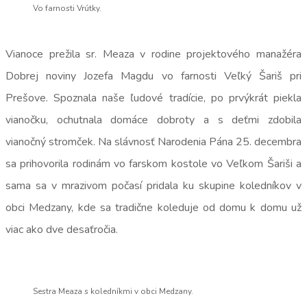
Vo farnosti Vrútky.
Vianoce prežila sr. Meaza v rodine projektového manažéra
Dobrej noviny Jozefa Magdu vo farnosti Veľký Šariš pri
Prešove. Spoznala naše ľudové tradície, po prvýkrát piekla
vianočku, ochutnala domáce dobroty a s deťmi zdobila
vianočný stromček. Na slávnosť Narodenia Pána 25. decembra
sa prihovorila rodinám vo farskom kostole vo Veľkom Šariši a
sama sa v mrazivom počasí pridala ku skupine koledníkov v
obci Medzany, kde sa tradične koleduje od domu k domu už
viac ako dve desaťročia.
Sestra Meaza s koledníkmi v obci Medzany.