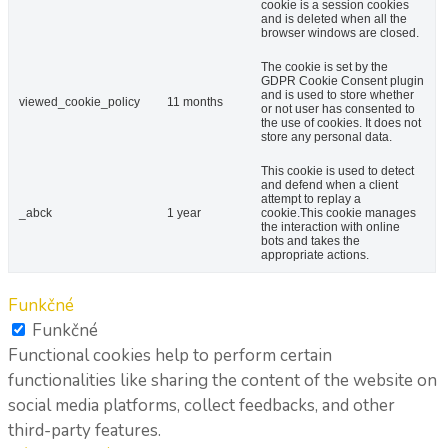
cookie is a session cookies
and is deleted when all the
browser windows are closed.
The cookie is set by the
GDPR Cookie Consent plugin
and is used to store whether
viewed_cookie_policy
11 months
or not user has consented to
the use of cookies. It does not
store any personal data.
This cookie is used to detect
and defend when a client
attempt to replay a
_abck
1 year
cookie.This cookie manages
the interaction with online
bots and takes the
appropriate actions.
Funkčné
Funkčné
Functional cookies help to perform certain
functionalities like sharing the content of the website on
social media platforms, collect feedbacks, and other
third-party features.