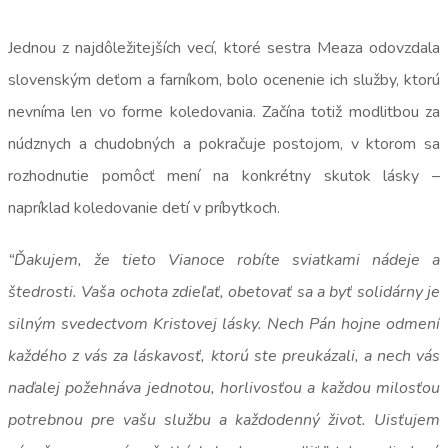
Jednou z najdôležitejších vecí, ktoré sestra Meaza odovzdala
slovenským deťom a farníkom, bolo ocenenie ich služby, ktorú
nevníma len vo forme koledovania. Začína totiž modlitbou za
núdznych a chudobných a pokračuje postojom, v ktorom sa
rozhodnutie pomôcť mení na konkrétny skutok lásky –
napríklad koledovanie detí v príbytkoch.
“Ďakujem, že tieto Vianoce robíte sviatkami nádeje a
štedrosti. Vaša ochota zdieľať, obetovať sa a byť solidárny je
silným svedectvom Kristovej lásky. Nech Pán hojne odmení
každého z vás za láskavosť, ktorú ste preukázali, a nech vás
naďalej požehnáva jednotou, horlivosťou a každou milosťou
potrebnou pre vašu službu a každodenný život. Uisťujem