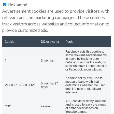
Reklamné
Advertisement cookies are used to provide visitors with
relevant ads and marketing campaigns. These cookies
track visitors across websites and collect information to
provide customized ads.
Cookie
Dĺžka trvania
Popis
Facebook sets this cookie to
show relevant advertisements
to users by tracking user
fr
3 months
behaviour across the web, on
sites that have Facebook pixel
or Facebook social plugin.
A cookie set by YouTube to
measure bandwidth that
5 months 27
VISITOR_INFO1_LIVE
determines whether the user
days
gets the new or old player
interface.
YSC cookie is set by Youtube
and is used to track the views
YSC
session
of embedded videos on
Youtube pages.