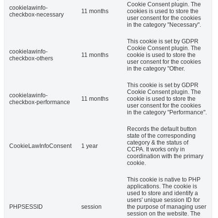
Cookie Consent plugin. The
cookielawinfo-
11 months
cookies is used to store the
checkbox-necessary
user consent for the cookies
in the category "Necessary".
This cookie is set by GDPR
Cookie Consent plugin. The
cookielawinfo-
11 months
cookie is used to store the
checkbox-others
user consent for the cookies
in the category "Other.
This cookie is set by GDPR
Cookie Consent plugin. The
cookielawinfo-
11 months
cookie is used to store the
checkbox-performance
user consent for the cookies
in the category "Performance".
Records the default button
state of the corresponding
category & the status of
CookieLawInfoConsent
1 year
CCPA. It works only in
coordination with the primary
cookie.
This cookie is native to PHP
applications. The cookie is
used to store and identify a
users' unique session ID for
PHPSESSID
session
the purpose of managing user
session on the website. The