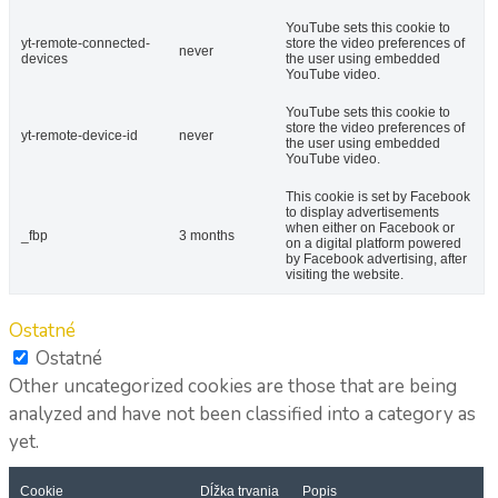
YouTube sets this cookie to
yt-remote-connected-
store the video preferences of
never
devices
the user using embedded
YouTube video.
YouTube sets this cookie to
store the video preferences of
yt-remote-device-id
never
the user using embedded
YouTube video.
This cookie is set by Facebook
to display advertisements
when either on Facebook or
_fbp
3 months
on a digital platform powered
by Facebook advertising, after
visiting the website.
Ostatné
Ostatné
Other uncategorized cookies are those that are being
analyzed and have not been classified into a category as
yet.
Cookie
Dĺžka trvania
Popis