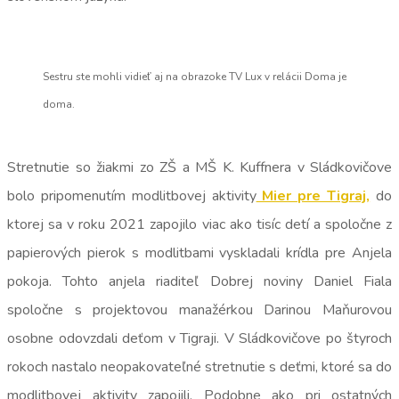
Sestru ste mohli vidieť aj na obrazoke TV Lux v relácii Doma je
doma.
Stretnutie so žiakmi zo ZŠ a MŠ K. Kuffnera v Sládkovičove
bolo pripomenutím modlitbovej aktivity
Mier pre Tigraj,
do
ktorej sa v roku 2021 zapojilo viac ako tisíc detí a spoločne z
papierových pierok s modlitbami vyskladali krídla pre Anjela
pokoja. Tohto anjela riaditeľ Dobrej noviny Daniel Fiala
spoločne s projektovou manažérkou Darinou Maňurovou
osobne odovzdali deťom v Tigraji. V Sládkovičove po štyroch
rokoch nastalo neopakovateľné stretnutie s deťmi, ktoré sa do
modlitbovej aktivity zapojili. Podobne ako pri ostatných