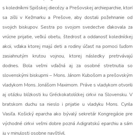
s koledníkmi Spišskej diecézy a Prešovskej archieparchie, ktorí
sa zišli v Kežmarku a Prešove, aby dostali požehnanie od
svojich biskupov. Sestra po svojom svedectve ďakovala za
vrúcne prijatie, veľkú obetu, štedrosť a oddanosť koledníckej
akcii, vďaka ktorej majú deti a rodiny účasť na pomoci ľuďom
zasiahnutým krutou vojnou, ktorej následky pretrvávajú
dodnes. Bola veľmi vďačná aj za osobné stretnutia so
slovenskými biskupmi – Mons. Jánom Kubošom a prešovským
vladykom Mons. Jonášom Maximom. Práve s vladykom otvorili
aj otázku blízkosti ku Gréckokatolíckej cirkvi na Slovensku. V
bratskom duchu sa nieslo i prijatie u vladyku Mons. Cyrila
Vasiľa. Košický eparcha ako bývalý sekretár Kongregácie pre
východné cirkvi veľmi dobre pozná Adigratskú eparchiu a sám
ju v minulosti osobne navštívil.