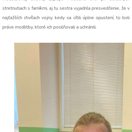
stretnutiach s farníkmi, aj tu sestra vyjadrila presvedčenie, že v
najťažších chvíľach vojny, kedy sa cítili úplne opustení, to boli
práve modlitby, ktoré ich posilňovali a uchránili.