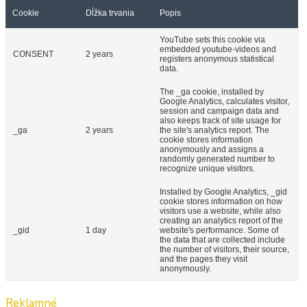
Cookie
Dĺžka trvania
Popis
YouTube sets this cookie via
embedded youtube-videos and
CONSENT
2 years
registers anonymous statistical
data.
The _ga cookie, installed by
Google Analytics, calculates visitor,
session and campaign data and
also keeps track of site usage for
_ga
2 years
the site's analytics report. The
cookie stores information
anonymously and assigns a
randomly generated number to
recognize unique visitors.
Installed by Google Analytics, _gid
cookie stores information on how
visitors use a website, while also
creating an analytics report of the
_gid
1 day
website's performance. Some of
the data that are collected include
the number of visitors, their source,
and the pages they visit
anonymously.
Reklamné