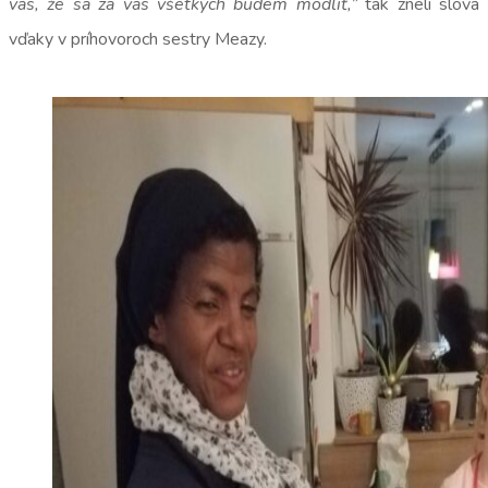
vás, že sa za vás všetkých budem modliť,”
tak zneli slová
vďaky v príhovoroch sestry Meazy.