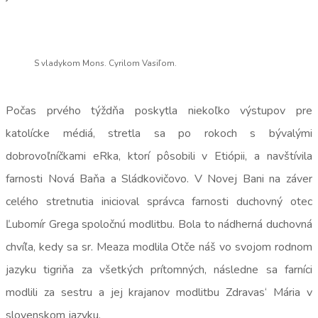
S vladykom Mons. Cyrilom Vasiľom.
Počas prvého týždňa poskytla niekoľko výstupov pre
katolícke médiá, stretla sa po rokoch s bývalými
dobrovoľníčkami eRka, ktorí pôsobili v Etiópii, a navštívila
farnosti Nová Baňa a Sládkovičovo. V Novej Bani na záver
celého stretnutia inicioval správca farnosti duchovný otec
Ľubomír Grega spoločnú modlitbu. Bola to nádherná duchovná
chvíľa, kedy sa sr. Meaza modlila Otče náš vo svojom rodnom
jazyku tigriňa za všetkých prítomných, následne sa farníci
modlili za sestru a jej krajanov modlitbu Zdravas‘ Mária v
slovenskom jazyku.