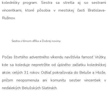
kolednícky program. Sestra sa stretla aj so sestrami
vincentkami, ktoré pôsobia v mestskej časti Bratislava-
Ružinov.
Sestra s tímom eRka a Dobrej noviny.
Počas štvrtého adventného víkendu navštívila farnosť Vrútky,
kde sa koleduje nepretržite od úplného začiatku koledníckej
akcie, celých 31 rokov. Odtiaľ pokračovala do Beluše a Hlože,
pričom neopomenula ani komunitu sestier vincentiek v
neďalekých Belušských Slatinách.