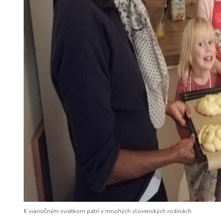
K vianočným sviatkom patrí v mnohých slovenských rodinách