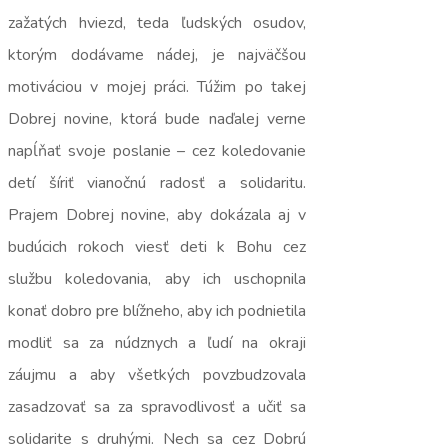
zažatých hviezd, teda ľudských osudov,
ktorým dodávame nádej, je najväčšou
motiváciou v mojej práci. Túžim po takej
Dobrej novine, ktorá bude naďalej verne
napĺňať svoje poslanie – cez koledovanie
detí šíriť vianočnú radosť a solidaritu.
Prajem Dobrej novine, aby dokázala aj v
budúcich rokoch viesť deti k Bohu cez
službu koledovania, aby ich uschopnila
konať dobro pre blížneho, aby ich podnietila
modliť sa za núdznych a ľudí na okraji
záujmu a aby všetkých povzbudzovala
zasadzovať sa za spravodlivosť a učiť sa
solidarite s druhými. Nech sa cez Dobrú