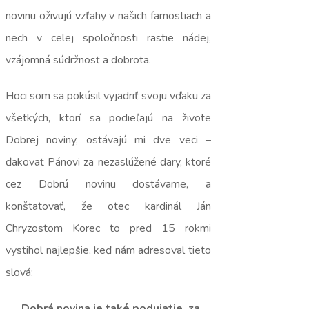
novinu oživujú vzťahy v našich farnostiach a
nech v celej spoločnosti rastie nádej,
vzájomná súdržnosť a dobrota.
Hoci som sa pokúsil vyjadriť svoju vďaku za
všetkých, ktorí sa podieľajú na živote
Dobrej noviny, ostávajú mi dve veci –
ďakovať Pánovi za nezaslúžené dary, ktoré
cez Dobrú novinu dostávame, a
konštatovať, že otec kardinál Ján
Chryzostom Korec to pred 15 rokmi
vystihol najlepšie, keď nám adresoval tieto
slová:
„Dobrá novina je také podujatie, za