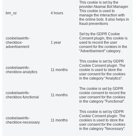
This cookie is set by the
provider Akamai Bot Manager.
This cookie is used to
bm_sz
4 hours
manage the interaction with
the online bots. It also helps in
fraud preventions
Set by the GDPR Cookie
cookielawinfo-
Consent plugin, this cookie is
checkbox-
1 year
used to record the user
advertisement
consent for the cookies in the
"Advertisement" category .
This cookie is set by GDPR
Cookie Consent plugin. The
cookielawinfo-
11 months
cookie is used to store the
checkbox-analytics
user consent for the cookies
in the category "Analytics".
The cookie is set by GDPR
cookielawinfo-
cookie consent to record the
11 months
checkbox-functional
user consent for the cookies
in the category "Functional".
This cookie is set by GDPR
Cookie Consent plugin. The
cookielawinfo-
11 months
cookies is used to store the
checkbox-necessary
user consent for the cookies
in the category "Necessary".