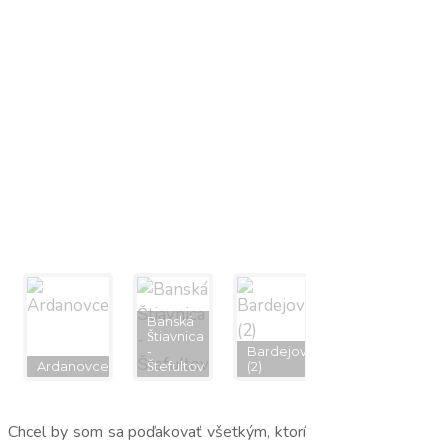
Banská
Štiavnica
-
Bardejov
Ardanovce
Štefultov
(2)
Bardejov
Chcel by som sa poďakovať všetkým, ktorí