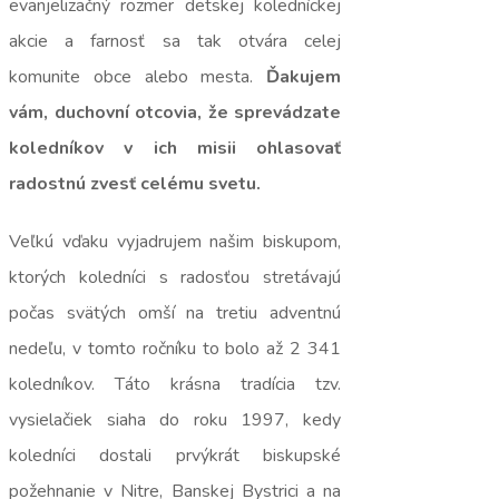
evanjelizačný rozmer detskej koledníckej
akcie a farnosť sa tak otvára celej
komunite obce alebo mesta.
Ďakujem
vám, duchovní otcovia, že sprevádzate
koledníkov v ich misii ohlasovať
radostnú zvesť celému svetu.
Veľkú vďaku vyjadrujem našim biskupom,
ktorých koledníci s radosťou stretávajú
počas svätých omší na tretiu adventnú
nedeľu, v tomto ročníku to bolo až 2 341
koledníkov. Táto krásna tradícia tzv.
vysielačiek siaha do roku 1997, kedy
koledníci dostali prvýkrát biskupské
požehnanie v Nitre, Banskej Bystrici a na