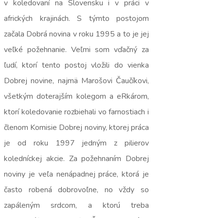
v koledovaní na Slovensku i v práci v
afrických krajinách. S týmto postojom
začala Dobrá novina v roku 1995 a to je jej
veľké požehnanie. Veľmi som vďačný za
ľudí, ktorí tento postoj vložili do vienka
Dobrej novine, najmä Marošovi Čaučíkovi,
všetkým doterajším kolegom a eRkárom,
ktorí koledovanie rozbiehali vo farnostiach i
členom Komisie Dobrej noviny, ktorej práca
je od roku 1997 jedným z pilierov
koledníckej akcie. Za požehnaním Dobrej
noviny je veľa nenápadnej práce, ktorá je
často robená dobrovoľne, no vždy so
zapáleným srdcom, a ktorú treba