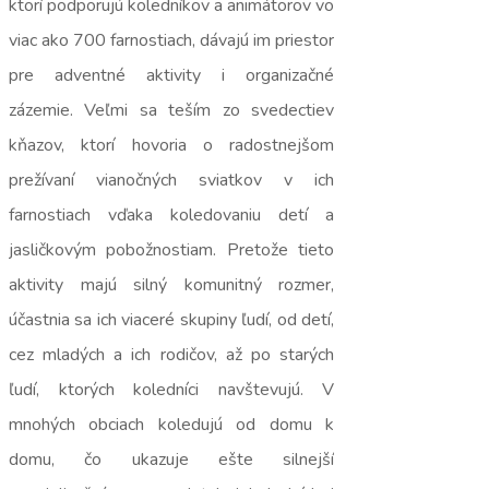
ktorí podporujú koledníkov a animátorov vo
viac ako 700 farnostiach, dávajú im priestor
pre adventné aktivity i organizačné
zázemie. Veľmi sa teším zo svedectiev
kňazov, ktorí hovoria o radostnejšom
prežívaní vianočných sviatkov v ich
farnostiach vďaka koledovaniu detí a
jasličkovým pobožnostiam. Pretože tieto
aktivity majú silný komunitný rozmer,
účastnia sa ich viaceré skupiny ľudí, od detí,
cez mladých a ich rodičov, až po starých
ľudí, ktorých koledníci navštevujú. V
mnohých obciach koledujú od domu k
domu, čo ukazuje ešte silnejší