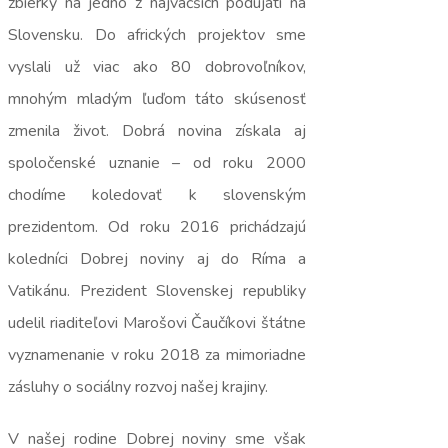
zbierky na jedno z najväčších podujatí na
Slovensku. Do afrických projektov sme
vyslali už viac ako 80 dobrovoľníkov,
mnohým mladým ľuďom táto skúsenosť
zmenila život. Dobrá novina získala aj
spoločenské uznanie – od roku 2000
chodíme koledovať k slovenským
prezidentom. Od roku 2016 prichádzajú
koledníci Dobrej noviny aj do Ríma a
Vatikánu. Prezident Slovenskej republiky
udelil riaditeľovi Marošovi Čaučíkovi štátne
vyznamenanie v roku 2018 za mimoriadne
zásluhy o sociálny rozvoj našej krajiny.
V našej rodine Dobrej noviny sme však