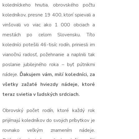
koledníckeho hnutia, obrovského počtu
koledníkov, presne 19 400, ktorí spievali a
vinšovali vo viac ako 1 000 obciach a
mestách po celom Slovensku. Títo
koledníci potešili 46-tisíc rodín, priniesli im
vianočnú radosť, požehnanie a naplnili tak
poslanie jubilejného roka – byť pútnikmi
nádeje.
Ďakujem vám, milí koledníci, za
všetky zažaté hviezdy nádeje, ktoré
teraz svietia v ľudských srdciach.
Obrovský počet rodín, ktoré každý rok
prijímajú koledníkov do svojich príbytkov je
rovnako veľkým znamením nádeje.