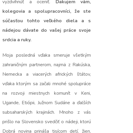
vyzdvihnúť a oceniť.
Ďakujem vám,
kolegovia a spolupracovníci, že ste
súčasťou tohto veľkého diela a s
nádejou dávate do vašej práce svoje
srdcia a ruky.
Moja posledná vďaka smeruje všetkým
zahraničným partnerom, najmä z Rakúska,
Nemecka a viacerých afrických štátov,
vďaka ktorým sa začali mnohé spolupráce
na rozvoji miestnych komunít v Keni,
Ugande, Etiópii, Južnom Sudáne a ďalších
subsaharských krajinách. Mnoho z vás
prišlo na Slovensko svedčiť o nádeji, ktorú
Dobrá novina prináša tisícom detí, žien,