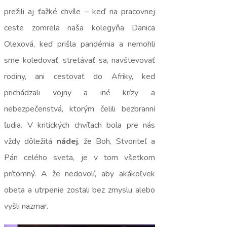
prežili aj ťažké chvíle – keď na pracovnej
ceste zomrela naša kolegyňa Danica
Olexová, keď prišla pandémia a nemohli
sme koledovať, stretávať sa, navštevovať
rodiny, ani cestovať do Afriky, keď
prichádzali vojny a iné krízy a
nebezpečenstvá, ktorým čelili bezbranní
ľudia. V kritických chvíľach bola pre nás
vždy dôležitá
nádej
, že Boh, Stvoriteľ a
Pán celého sveta, je v tom všetkom
prítomný. A že nedovolí, aby akákoľvek
obeta a utrpenie zostali bez zmyslu alebo
vyšli nazmar.