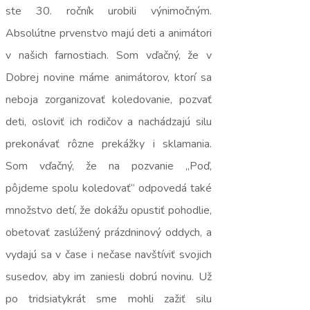
ste 30. ročník urobili výnimočným.
Absolútne prvenstvo majú deti a animátori
v našich farnostiach. Som vďačný, že v
Dobrej novine máme animátorov, ktorí sa
neboja zorganizovať koledovanie, pozvať
deti, osloviť ich rodičov a nachádzajú silu
prekonávať rôzne prekážky i sklamania.
Som vďačný, že na pozvanie „Poď,
pôjdeme spolu koledovať“ odpovedá také
množstvo detí, že dokážu opustiť pohodlie,
obetovať zaslúžený prázdninový oddych, a
vydajú sa v čase i nečase navštíviť svojich
susedov, aby im zaniesli dobrú novinu. Už
po tridsiatykrát sme mohli zažiť silu