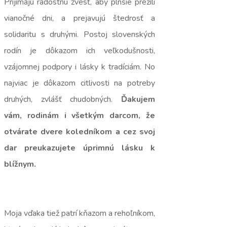
Prijímajú radostnú zvesť, aby plnšie prežili
vianočné dni, a prejavujú štedrosť a
solidaritu s druhými. Postoj slovenských
rodín je dôkazom ich veľkodušnosti,
vzájomnej podpory i lásky k tradíciám. No
najviac je dôkazom citlivosti na potreby
druhých, zvlášť chudobných.
Ďakujem
vám, rodinám i všetkým darcom, že
otvárate dvere koledníkom a cez svoj
dar preukazujete úprimnú lásku k
blížnym.
Moja vďaka tiež patrí kňazom a rehoľníkom,