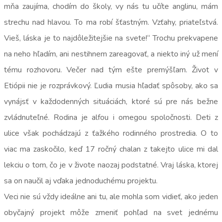
mňa zaujíma, chodím do školy, vy nás tu učíte anglinu, mám
strechu nad hlavou. To ma robí šťastným. Vzťahy, priateľstvá.
Vieš, láska je to najdôležitejšie na svete!“ Trochu prekvapene
na neho hľadím, ani nestihnem zareagovať, a niekto iný už mení
tému rozhovoru. Večer nad tým ešte premýšľam. Život v
Etiópii nie je rozprávkový. Ľudia musia hľadať spôsoby, ako sa
vynájsť v každodenných situáciách, ktoré sú pre nás bežne
zvládnuteľné. Rodina je alfou i omegou spoločnosti. Deti z
ulice však pochádzajú z ťažkého rodinného prostredia. O to
viac ma zaskočilo, keď 17 ročný chalan z takejto ulice mi dal
lekciu o tom, čo je v živote naozaj podstatné. Vraj láska, ktorej
sa on naučil aj vďaka jednoduchému projektu.
Veci nie sú vždy ideálne ani tu, ale mohla som vidieť, ako jeden
obyčajný projekt môže zmeniť pohľad na svet jednému