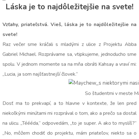
Láska je to najdôležitejšie na svete!
Vzťahy, priateľstvá. Vieš, láska je to najdôležitejšie na
svete!
Raz večer sme kráčali s mladými z ulice z Projektu Abba
Gabriel Michael. Rozprávame sa, vtipkujeme, jednoducho sme
spolu. V jednom momente sa na mňa obráti Kahsay a vraví mi:
,,Lucia, ja som najšťastnejší človek.“
So študentmi v meste 
Dosť ma to prekvapí, a to hlavne v kontexte, že len pred
niekoľkými minútami mi rozprával o tom, ako a prečo sa dostal
na ulicu. ,,Téééda,“ odpovedám, ,,to je super. A ako to myslíš?“
,,No, môžem chodiť do projektu, mám priateľov, niekto sa o