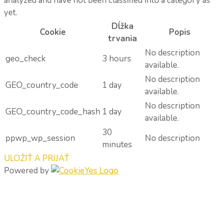
analyzed and have not been classified into a category as
yet.
Dĺžka
Cookie
Popis
trvania
No description
geo_check
3 hours
available.
No description
GEO_country_code
1 day
available.
No description
GEO_country_code_hash
1 day
available.
30
ppwp_wp_session
No description
minutes
ULOŽIŤ A PRIJAŤ
Powered by