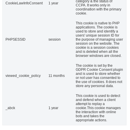
category & the status of
CookieLawInfoConsent
1 year
CCPA. It works only in
coordination with the primary
cookie.
This cookie is native to PHP
applications. The cookie is
used to store and identify a
users' unique session ID for
PHPSESSID
session
the purpose of managing user
session on the website. The
cookie is a session cookies
and is deleted when all the
browser windows are closed.
The cookie is set by the
GDPR Cookie Consent plugin
and is used to store whether
viewed_cookie_policy
11 months
or not user has consented to
the use of cookies. It does not
store any personal data.
This cookie is used to detect
and defend when a client
attempt to replay a
_abck
1 year
cookie.This cookie manages
the interaction with online
bots and takes the
appropriate actions.