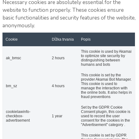
Necessary cookies are absolutely essential for the
website to function properly. These cookies ensure
basic functionalities and security features of the website,
anonymously.
Cookie
Dĺžka trvania
Popis
This cookie is used by Akamai
to optimize site security by
ak_bmsc
2 hours
distinguishing between
humans and bots
This cookie is set by the
provider Akamai Bot Manager.
This cookie is used to
bm_sz
4 hours
manage the interaction with
the online bots. It also helps in
fraud preventions
Set by the GDPR Cookie
cookielawinfo-
Consent plugin, this cookie is
checkbox-
1 year
used to record the user
advertisement
consent for the cookies in the
"Advertisement" category .
This cookie is set by GDPR