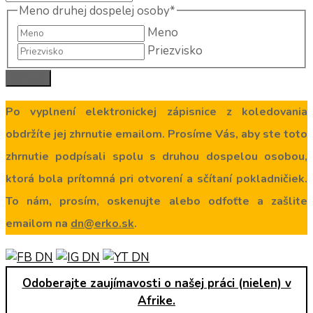
Meno druhej dospelej osoby
*
Meno
Priezvisko
Po vyplnení elektronickej zápisnice z koledovania
obdržíte jej zhrnutie emailom. Prosíme Vás, aby ste toto
zhrnutie podpísali spolu s druhou dospelou osobou,
ktorá bola prítomná pri otvorení a sčítaní pokladničiek.
To nám, prosím, oskenujte alebo odfoťte a zašlite
emailom na
dn@erko.sk
.
Odoberajte zaujímavosti o našej práci (nielen) v
Afrike.