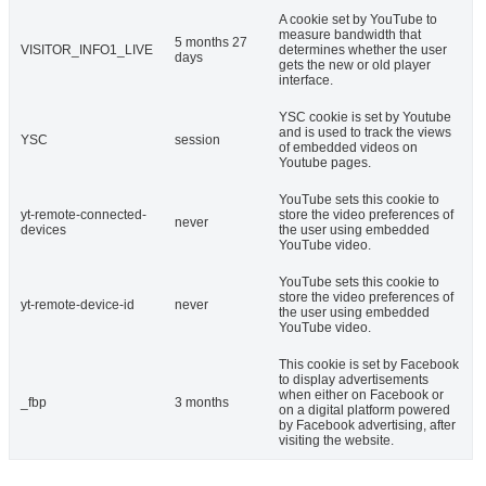
A cookie set by YouTube to
measure bandwidth that
5 months 27
VISITOR_INFO1_LIVE
determines whether the user
days
gets the new or old player
interface.
YSC cookie is set by Youtube
and is used to track the views
YSC
session
of embedded videos on
Youtube pages.
YouTube sets this cookie to
yt-remote-connected-
store the video preferences of
never
devices
the user using embedded
YouTube video.
YouTube sets this cookie to
store the video preferences of
yt-remote-device-id
never
the user using embedded
YouTube video.
This cookie is set by Facebook
to display advertisements
when either on Facebook or
_fbp
3 months
on a digital platform powered
by Facebook advertising, after
visiting the website.