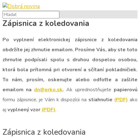
Zápisnica z koledovania
Po vyplnení elektronickej zápisnice z koledovania
obdržíte jej zhrnutie emailom. Prosíme Vás, aby ste toto
zhrnutie podpísali spolu s druhou dospelou osobou,
ktorá bola prítomná pri otvorení a sčítaní pokladničiek.
To nám, prosím, oskenujte alebo odfoťte a zašlite
emailom na
dn@erko.sk
.
Ak uprednostňujete
papierovú
formu zápisnice, je Vám k dispozícii na
stiahnutie
(PDF)
ako
aj
vyplnený vzor
(PDF)
.
Zápisnica z koledovania