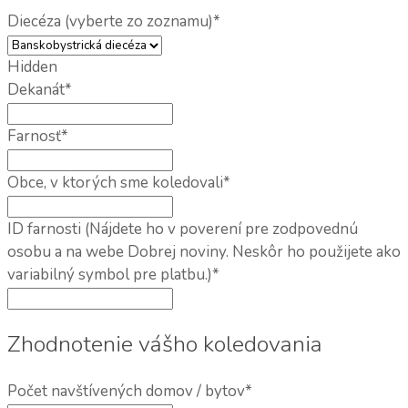
Diecéza (vyberte zo zoznamu)
*
Hidden
Dekanát
*
Farnosť
*
Obce, v ktorých sme koledovali
*
ID farnosti (Nájdete ho v poverení pre zodpovednú
osobu a na webe Dobrej noviny. Neskôr ho použijete ako
variabilný symbol pre platbu.)
*
Zhodnotenie vášho koledovania
Počet navštívených domov / bytov
*