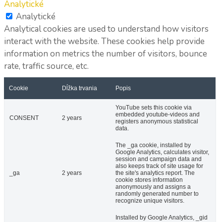
Analytické
Analytické
Analytical cookies are used to understand how visitors
interact with the website. These cookies help provide
information on metrics the number of visitors, bounce
rate, traffic source, etc.
Cookie
Dĺžka trvania
Popis
YouTube sets this cookie via
embedded youtube-videos and
CONSENT
2 years
registers anonymous statistical
data.
The _ga cookie, installed by
Google Analytics, calculates visitor,
session and campaign data and
also keeps track of site usage for
_ga
2 years
the site's analytics report. The
cookie stores information
anonymously and assigns a
randomly generated number to
recognize unique visitors.
Installed by Google Analytics, _gid