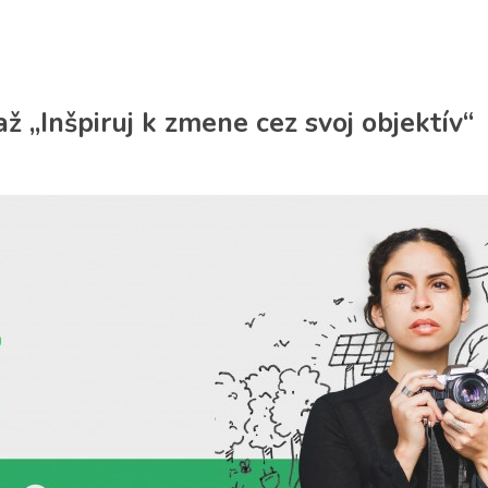
ž „Inšpiruj k zmene cez svoj objektív“