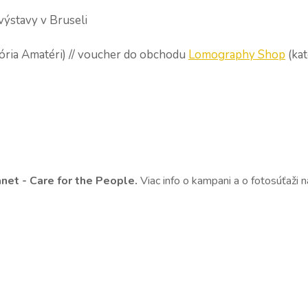
výstavy v Bruseli
ória Amatéri) // voucher do obchodu
Lomography Shop
(kat
net - Care for the People.
Viac info o kampani a o fotosúťaži