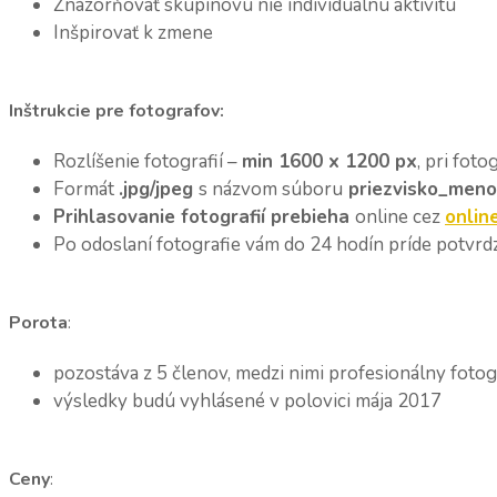
Znázorňovať skupinovú nie individuálnu aktivitu
Inšpirovať k zmene
Inštrukcie pre fotografov:
Rozlíšenie fotografií –
min 1600 x 1200 px
, pri fot
Formát
.jpg/jpeg
s názvom súboru
priezvisko_meno
Prihlasovanie fotografií prebieha
online cez
onlin
Po odoslaní fotografie vám do 24 hodín príde potvrdz
Porota
:
pozostáva z 5 členov, medzi nimi profesionálny foto
výsledky budú vyhlásené v polovici mája 2017
Ceny
: