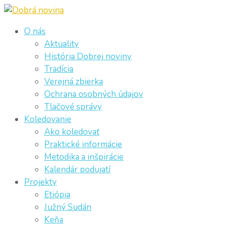
O nás
Aktuality
História Dobrej noviny
Tradícia
Verejná zbierka
Ochrana osobných údajov
Tlačové správy
Koledovanie
Ako koledovať
Praktické informácie
Metodika a inšpirácie
Kalendár podujatí
Projekty
Etiópia
Južný Sudán
Keňa