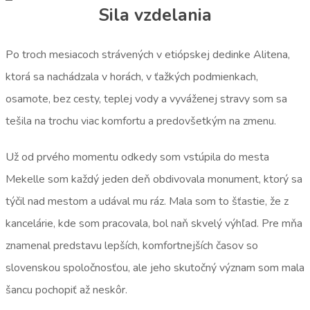
Sila vzdelania
Po troch mesiacoch strávených v etiópskej dedinke Alitena,
ktorá sa nachádzala v horách, v ťažkých podmienkach,
osamote, bez cesty, teplej vody a vyváženej stravy som sa
tešila na trochu viac komfortu a predovšetkým na zmenu.
Už od prvého momentu odkedy som vstúpila do mesta
Mekelle som každý jeden deň obdivovala monument, ktorý sa
týčil nad mestom a udával mu ráz. Mala som to šťastie, že z
kancelárie, kde som pracovala, bol naň skvelý výhľad. Pre mňa
znamenal predstavu lepších, komfortnejších časov so
slovenskou spoločnosťou, ale jeho skutočný význam som mala
šancu pochopiť až neskôr.