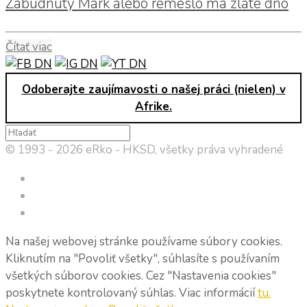
Zabudnutý Mark alebo remeslo má zlaté dno
Čítať viac
Odoberajte zaujímavosti o našej práci (nielen) v
Afrike.
© 1993 - 2026 eRko - HKSD, všetky práva vyhradené
Na našej webovej stránke používame súbory cookies.
Kliknutím na "Povoliť všetky", súhlasíte s používaním
všetkých súborov cookies. Cez "Nastavenia cookies"
poskytnete kontrolovaný súhlas. Viac informácií
tu.