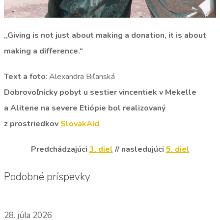
,,Giving is not just about making a donation, it is about
making a difference.“
Text a foto
: Alexandra Biľanská
Dobrovoľnícky pobyt u sestier vincentiek v Mekelle
a Alitene na severe Etiópie bol realizovaný
z prostriedkov
Slov
akAid
.
Predchádzajúci
3. diel
// nasledujúci
5. diel
Podobné príspevky
28. júla 2026