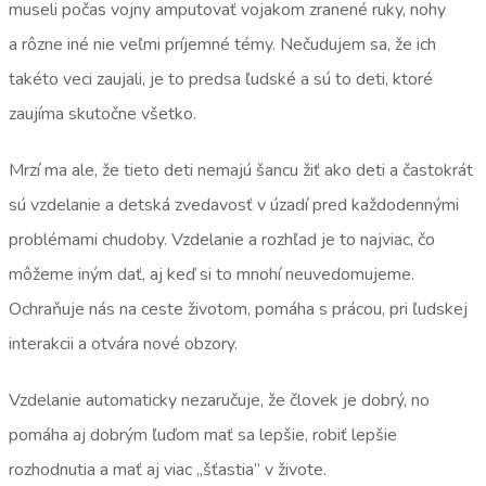
museli počas vojny amputovať vojakom zranené ruky, nohy
a rôzne iné nie veľmi príjemné témy. Nečudujem sa, že ich
takéto veci zaujali, je to predsa ľudské a sú to deti, ktoré
zaujíma skutočne všetko.
Mrzí ma ale, že tieto deti nemajú šancu žiť ako deti a častokrát
sú vzdelanie a detská zvedavosť v úzadí pred každodennými
problémami chudoby. Vzdelanie a rozhľad je to najviac, čo
môžeme iným dať, aj keď si to mnohí neuvedomujeme.
Ochraňuje nás na ceste životom, pomáha s prácou, pri ľudskej
interakcii a otvára nové obzory.
Vzdelanie automaticky nezaručuje, že človek je dobrý, no
pomáha aj dobrým ľuďom mať sa lepšie, robiť lepšie
rozhodnutia a mať aj viac ,,šťastia” v živote.