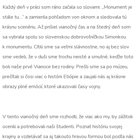
Každý deň v práci som ráno začala so slovami: ,,Monument je
stále tu…“ a zamierila pohľadom von oknom a sledovala tú
krásnu scenériu. Až prišiel vianočný čas a na štedrý deň som
sa vybrala spolu so slovenskou dobrovoľníčkou Simonkou
k monumentu. Cítili sme sa veľmi slávnostne, no aj bez slov
sme vedeli, že v duši sme trochu neisté a smutné, keďže toto
boli naše prvé Vianoce bez rodiny. Prešli sme sa po múzeu,
prečítali si čosi viac o histórii Etiópie a zaujali nás aj krásne
obrazy plné emócií, ktoré ukazovali časy vojny.
V tento vianočný deň sme rozhodli, že viac ako my, by zážitok
ocenili a potrebovali naši študenti. Poznať históriu svojej
krajiny a vzdelávať sa aj takouto hravou formou bol podľa nás