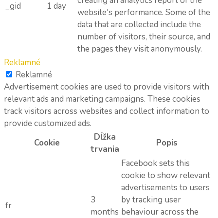
creating an analytics report of the
_gid
1 day
website's performance. Some of the
data that are collected include the
number of visitors, their source, and
the pages they visit anonymously.
Reklamné
Reklamné
Advertisement cookies are used to provide visitors with
relevant ads and marketing campaigns. These cookies
track visitors across websites and collect information to
provide customized ads.
Dĺžka
Cookie
Popis
trvania
Facebook sets this
cookie to show relevant
advertisements to users
3
by tracking user
fr
months
behaviour across the