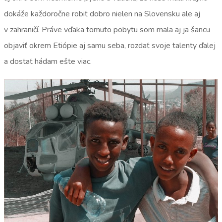
dokáže každoročne robiť dobro nielen na Slovensku ale aj
v zahraničí. Práve vďaka tomuto pobytu som mala aj ja šancu
objaviť okrem Etiópie aj samu seba, rozdať svoje talenty ďalej
a dostať hádam ešte viac.