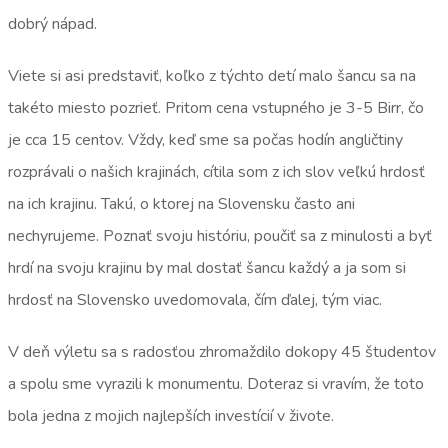
dobrý nápad.
Viete si asi predstaviť, koľko z týchto detí malo šancu sa na
takéto miesto pozrieť. Pritom cena vstupného je 3-5 Birr, čo
je cca 15 centov. Vždy, keď sme sa počas hodín angličtiny
rozprávali o našich krajinách, cítila som z ich slov veľkú hrdosť
na ich krajinu. Takú, o ktorej na Slovensku často ani
nechyrujeme. Poznať svoju históriu, poučiť sa z minulosti a byť
hrdí na svoju krajinu by mal dostať šancu každý a ja som si
hrdosť na Slovensko uvedomovala, čím ďalej, tým viac.
V deň výletu sa s radosťou zhromaždilo dokopy 45 študentov
a spolu sme vyrazili k monumentu. Doteraz si vravím, že toto
bola jedna z mojich najlepších investícií v živote.