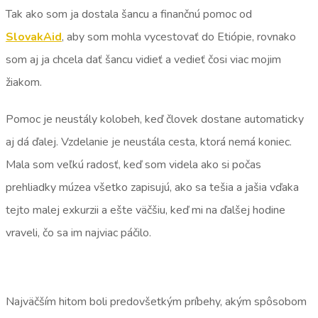
Tak ako som ja dostala šancu a finančnú pomoc od
SlovakAid
, aby som mohla vycestovať do Etiópie, rovnako
som aj ja chcela dať šancu vidieť a vedieť čosi viac mojim
žiakom.
Pomoc je neustály kolobeh, keď človek dostane automaticky
aj dá ďalej. Vzdelanie je neustála cesta, ktorá nemá koniec.
Mala som veľkú radosť, keď som videla ako si počas
prehliadky múzea všetko zapisujú, ako sa tešia a jašia vďaka
tejto malej exkurzii a ešte väčšiu, keď mi na ďalšej hodine
vraveli, čo sa im najviac páčilo.
Najväčším hitom boli predovšetkým príbehy, akým spôsobom