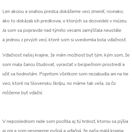
Len akciou a snahou predsa dokážeme veci zmeniť, rovnako,
ako to dokázali ich predkovia, o ktorých sa dozvedeli v múzeu.
Ja som sa popravde nad týmito vecami zamýšľala neustále
a jednou z prvých vecí, ktoré som si uvedomila bola vďačnosť.
Vďačnosť našej krajine, že mám možnosť byť tým, kým som, že
som mala šancu študovať, vyrastať v bezpečnom prostredí a
učiť sa hodnotám. Popritom všetkom som nezabudla ani na tie
veci, ktoré na Slovensku škrípu, no máme tak veľa, za čo
môžeme byť vďační.
V neposlednom rade som pocítila aj tú hrdosť, ktorou sa pýšia
aj oni a som nesmierne pyšná a vďačná, že naša malá krajina