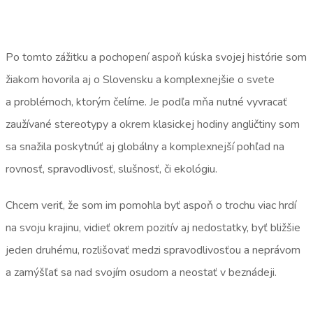
Po tomto zážitku a pochopení aspoň kúska svojej histórie som
žiakom hovorila aj o Slovensku a komplexnejšie o svete
a problémoch, ktorým čelíme. Je podľa mňa nutné vyvracať
zaužívané stereotypy a okrem klasickej hodiny angličtiny som
sa snažila poskytnúť aj globálny a komplexnejší pohľad na
rovnosť, spravodlivosť, slušnosť, či ekológiu.
Chcem veriť, že som im pomohla byť aspoň o trochu viac hrdí
na svoju krajinu, vidieť okrem pozitív aj nedostatky, byť bližšie
jeden druhému, rozlišovať medzi spravodlivosťou a neprávom
a zamýšľať sa nad svojím osudom a neostať v beznádeji.