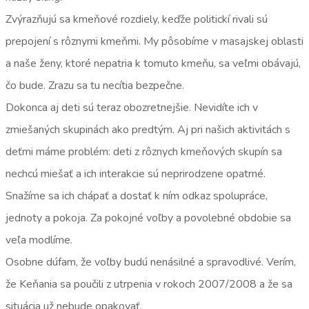
Zvýrazňujú sa kmeňové rozdiely, keďže politickí rivali sú
prepojení s rôznymi kmeňmi. My pôsobíme v masajskej oblasti
a naše ženy, ktoré nepatria k tomuto kmeňu, sa veľmi obávajú,
čo bude. Zrazu sa tu necítia bezpečne.
Dokonca aj deti sú teraz obozretnejšie. Nevidíte ich v
zmiešaných skupinách ako predtým. Aj pri našich aktivitách s
deťmi máme problém: deti z rôznych kmeňových skupín sa
nechcú miešať a ich interakcie sú neprirodzene opatrné.
Snažíme sa ich chápať a dostať k ním odkaz spolupráce,
jednoty a pokoja. Za pokojné voľby a povolebné obdobie sa
veľa modlíme.
Osobne dúfam, že voľby budú nenásilné a spravodlivé. Verím,
že Keňania sa poučili z utrpenia v rokoch 2007/2008 a že sa
situácia už nebude opakovať.