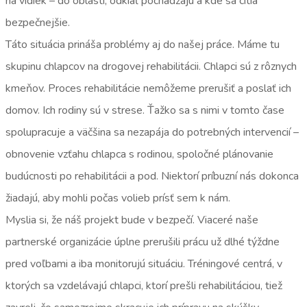
na vidiek – do oblastí, odkiaľ pochádzajú a kde sa cítia
bezpečnejšie.
Táto situácia prináša problémy aj do našej práce. Máme tu
skupinu chlapcov na drogovej rehabilitácii. Chlapci sú z rôznych
kmeňov. Proces rehabilitácie nemôžeme prerušiť a poslať ich
domov. Ich rodiny sú v strese. Ťažko sa s nimi v tomto čase
spolupracuje a väčšina sa nezapája do potrebných intervencií –
obnovenie vzťahu chlapca s rodinou, spoločné plánovanie
budúcnosti po rehabilitácii a pod. Niektorí príbuzní nás dokonca
žiadajú, aby mohli počas volieb prísť sem k nám.
Myslia si, že náš projekt bude v bezpečí. Viaceré naše
partnerské organizácie úplne prerušili prácu už dlhé týždne
pred voľbami a iba monitorujú situáciu. Tréningové centrá, v
ktorých sa vzdelávajú chlapci, ktorí prešli rehabilitáciou, tiež