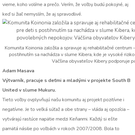
vieme, koho volíme a prečo. Verím, že voľby budú pokojné, aj
keď si žiaľ nemyslím, že aj spravodlivé.
Komunita Koinonia založila a spravuje aj rehabilitačné centrum
postihnutím sa nachádza v slume Kibera, kde je vysoké rizi
Väčšina obyvateľov Kibery podporuje pol
Adam Masava
Výtvarník, pracuje s deťmi a mladými v projekte South B
United v slume Mukuru.
Tieto voľby ovplyvňujú našu komunitu aj projekt pozitívne i
negatívne. Je to veľká súťaž a obe strany – vláda aj opozícia –
vytvárajú rastúce napätie medzi Keňanmi. Každý si ešte
pamätá násilie po voľbách v rokoch 2007/2008. Bola to