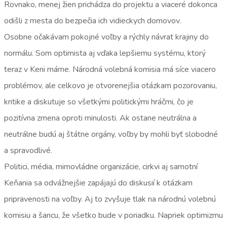
Rovnako, menej žien prichádza do projektu a viaceré dokonca
odišli z mesta do bezpečia ich vidieckych domovov.
Osobne očakávam pokojné voľby a rýchly návrat krajiny do
normálu. Som optimista aj vďaka lepšiemu systému, ktorý
teraz v Keni máme. Národná volebná komisia má síce viacero
problémov, ale celkovo je otvorenejšia otázkam pozorovaniu,
kritike a diskutuje so všetkými politickými hráčmi, čo je
pozitívna zmena oproti minulosti. Ak ostane neutrálna a
neutrálne budú aj štátne orgány, voľby by mohli byť slobodné
a spravodlivé.
Politici, média, mimovládne organizácie, cirkvi aj samotní
Keňania sa odvážnejšie zapájajú do diskusií k otázkam
pripravenosti na voľby. Aj to zvyšuje tlak na národnú volebnú
komisiu a šancu, že všetko bude v poriadku. Napriek optimizmu