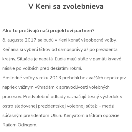
V Keni sa zvolebnieva
Ako to prežívajú naši projektoví partneri?
8. augusta 2017 sa budú v Keni konať všeobecné voľby.
Keňania si vyberú lídrov od samosprávy až po prezidenta
krajiny. Situácia je napätá. Ľudia majú stále v pamäti krvavé
násilie po voľbách pred desiatimi rokmi.
Posledné voľby v roku 2013 prebehli bez väčších nepokojov
napriek vážnym výhradám k spravodlivosti volebných
procesov. Predvolebné odhady naznačujú tesný výsledok v
ostro sledovanej prezidentskej volebnej súťaži – medzi
súčasným prezidentom Uhuru Kenyatom a lídrom opozície
Railom Odingom.