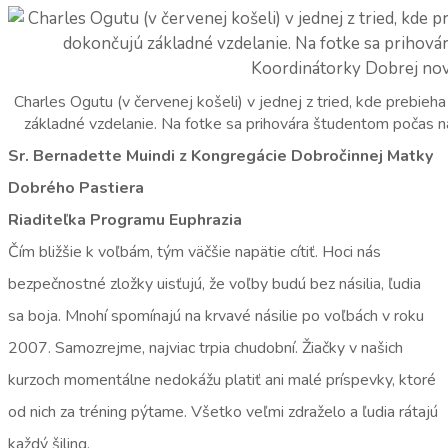
Charles Ogutu (v červenej košeli) v jednej z tried, kde prebieha
základné vzdelanie. Na fotke sa prihovára študentom počas n
Sr. Bernadette Muindi z Kongregácie Dobročinnej Matky
Dobrého Pastiera
Riaditeľka Programu Euphrazia
Čím bližšie k voľbám, tým väčšie napätie cítiť. Hoci nás
bezpečnostné zložky uisťujú, že voľby budú bez násilia, ľudia
sa boja. Mnohí spomínajú na krvavé násilie po voľbách v roku
2007. Samozrejme, najviac trpia chudobní. Žiačky v našich
kurzoch momentálne nedokážu platiť ani malé príspevky, ktoré
od nich za tréning pýtame. Všetko veľmi zdraželo a ľudia rátajú
každý šiling.