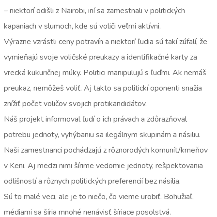
– niektorí odišli z Nairobi, iní sa zamestnali v politických
kapaniach v slumoch, kde sú voliči veľmi aktívni.
Výrazne vzrástli ceny potravín a niektorí ľudia sú takí zúfalí, že
vymieňajú svoje voličské preukazy a identifikačné karty za
vrecká kukuričnej múky. Politici manipulujú s ľuďmi. Ak nemáš
preukaz, nemôžeš voliť. Aj takto sa politickí oponenti snažia
znížiť počet voličov svojich protikandidátov.
Náš projekt informoval ľudí o ich právach a zdôrazňoval
potrebu jednoty, vyhýbaniu sa ilegálnym skupinám a násiliu.
Naši zamestnanci pochádzajú z rôznorodých komunít/kmeňov
v Keni. Aj medzi nimi šírime vedomie jednoty, rešpektovania
odlišností a rôznych politických preferencií bez násilia.
Sú to malé veci, ale je to niečo, čo vieme urobiť. Bohužiaľ,
médiami sa šíria mnohé nenávisť šíriace posolstvá.