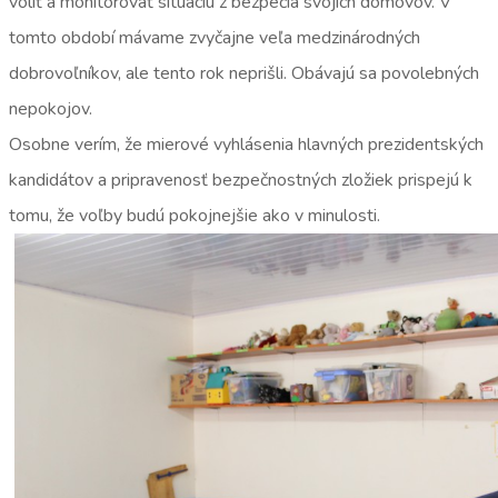
voliť a monitorovať situáciu z bezpečia svojich domovov. V
tomto období mávame zvyčajne veľa medzinárodných
dobrovoľníkov, ale tento rok neprišli. Obávajú sa povolebných
nepokojov.
Osobne verím, že mierové vyhlásenia hlavných prezidentských
kandidátov a pripravenosť bezpečnostných zložiek prispejú k
tomu, že voľby budú pokojnejšie ako v minulosti.