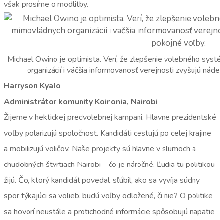
však prosíme o modlitby.
Michael Owino je optimista. Verí, že zlepšenie volebného syst
organizácií i väčšia informovanosť verejnosti zvyšujú náde
Harryson Kyalo
Administrátor komunity Koinonia, Nairobi
Žijeme v hektickej predvolebnej kampani. Hlavne prezidentské
voľby polarizujú spoločnosť. Kandidáti cestujú po celej krajine
a mobilizujú voličov. Naše projekty sú hlavne v slumoch a
chudobných štvrtiach Nairobi – čo je náročné. Ľudia tu politikou
žijú. Čo, ktorý kandidát povedal, sľúbil, ako sa vyvíja súdny
spor týkajúci sa volieb, budú voľby odložené, či nie? O politike
sa hovorí neustále a protichodné informácie spôsobujú napätie