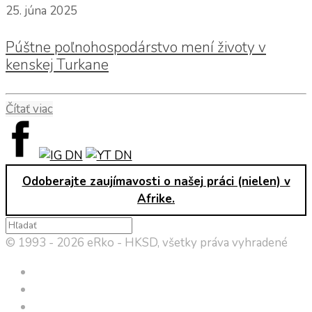
25. júna 2025
Púštne poľnohospodárstvo mení životy v
kenskej Turkane
Čítať viac
Odoberajte zaujímavosti o našej práci (nielen) v
Afrike.
© 1993 - 2026 eRko - HKSD, všetky práva vyhradené