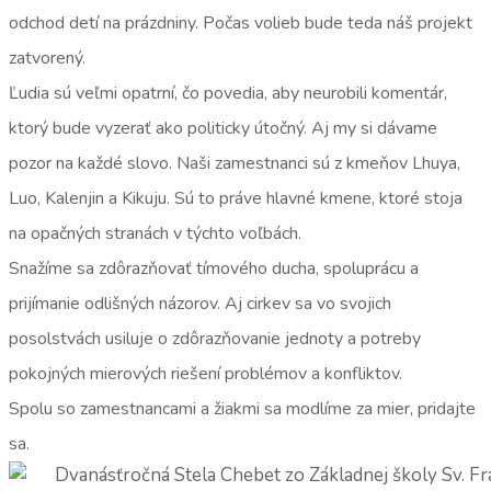
odchod detí na prázdniny. Počas volieb bude teda náš projekt
zatvorený.
Ľudia sú veľmi opatrní, čo povedia, aby neurobili komentár,
ktorý bude vyzerať ako politicky útočný. Aj my si dávame
pozor na každé slovo. Naši zamestnanci sú z kmeňov Lhuya,
Luo, Kalenjin a Kikuju. Sú to práve hlavné kmene, ktoré stoja
na opačných stranách v týchto voľbách.
Snažíme sa zdôrazňovať tímového ducha, spoluprácu a
prijímanie odlišných názorov. Aj cirkev sa vo svojich
posolstvách usiluje o zdôrazňovanie jednoty a potreby
pokojných mierových riešení problémov a konfliktov.
Spolu so zamestnancami a žiakmi sa modlíme za mier, pridajte
sa.