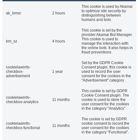
This cookie is used by Akamai
to optimize site security by
ak_bmsc
2 hours
distinguishing between
humans and bots
This cookie is set by the
provider Akamai Bot Manager.
This cookie is used to
bm_sz
4 hours
manage the interaction with
the online bots. It also helps in
fraud preventions
Set by the GDPR Cookie
cookielawinfo-
Consent plugin, this cookie is
checkbox-
1 year
used to record the user
advertisement
consent for the cookies in the
"Advertisement" category .
This cookie is set by GDPR
Cookie Consent plugin. The
cookielawinfo-
11 months
cookie is used to store the
checkbox-analytics
user consent for the cookies
in the category "Analytics".
The cookie is set by GDPR
cookielawinfo-
cookie consent to record the
11 months
checkbox-functional
user consent for the cookies
in the category "Functional".