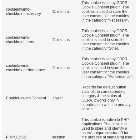
This cookie is set by GDPR
Cookie Consent plugin. The
cookielawinfo-
11 months
cookies is used to store the
checkbox-necessary
user consent for the cookies
in the category "Necessary".
This cookie is set by GDPR
Cookie Consent plugin. The
cookielawinfo-
11 months
cookie is used to store the
checkbox-others
user consent for the cookies
in the category "Other.
This cookie is set by GDPR
Cookie Consent plugin. The
cookielawinfo-
11 months
cookie is used to store the
checkbox-performance
user consent for the cookies
in the category "Performance".
Records the default button
state of the corresponding
category & the status of
CookieLawInfoConsent
1 year
CCPA. It works only in
coordination with the primary
cookie.
This cookie is native to PHP
applications. The cookie is
used to store and identify a
users' unique session ID for
PHPSESSID
session
the purpose of managing user