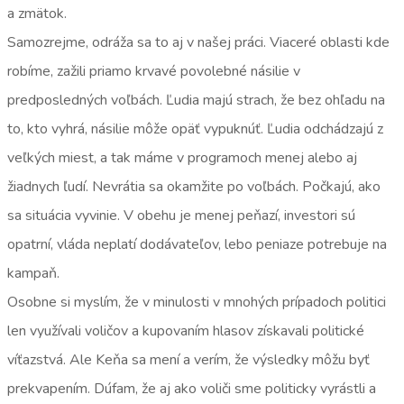
a zmätok.
Samozrejme, odráža sa to aj v našej práci. Viaceré oblasti kde
robíme, zažili priamo krvavé povolebné násilie v
predposledných voľbách. Ľudia majú strach, že bez ohľadu na
to, kto vyhrá, násilie môže opäť vypuknúť. Ľudia odchádzajú z
veľkých miest, a tak máme v programoch menej alebo aj
žiadnych ľudí. Nevrátia sa okamžite po voľbách. Počkajú, ako
sa situácia vyvinie. V obehu je menej peňazí, investori sú
opatrní, vláda neplatí dodávateľov, lebo peniaze potrebuje na
kampaň.
Osobne si myslím, že v minulosti v mnohých prípadoch politici
len využívali voličov a kupovaním hlasov získavali politické
víťazstvá. Ale Keňa sa mení a verím, že výsledky môžu byť
prekvapením. Dúfam, že aj ako voliči sme politicky vyrástli a