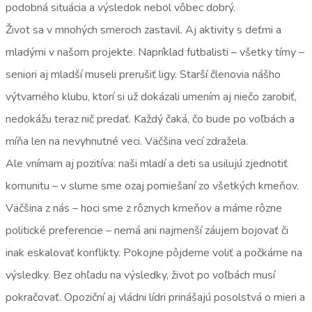
podobná situácia a výsledok nebol vôbec dobrý.
Život sa v mnohých smeroch zastavil. Aj aktivity s deťmi a
mladými v našom projekte. Napríklad futbalisti – všetky tímy –
seniori aj mladší museli prerušiť ligy. Starší členovia nášho
výtvarného klubu, ktorí si už dokázali umením aj niečo zarobiť,
nedokážu teraz nič predať. Každý čaká, čo bude po voľbách a
míňa len na nevyhnutné veci. Väčšina vecí zdražela.
Ale vnímam aj pozitíva: naši mladí a deti sa usilujú zjednotiť
komunitu – v slume sme ozaj pomiešaní zo všetkých kmeňov.
Väčšina z nás – hoci sme z rôznych kmeňov a máme rôzne
politické preferencie – nemá ani najmenší záujem bojovať či
inak eskalovať konflikty. Pokojne pôjdeme voliť a počkáme na
výsledky. Bez ohľadu na výsledky, život po voľbách musí
pokračovať. Opoziční aj vládni lídri prinášajú posolstvá o mieri a