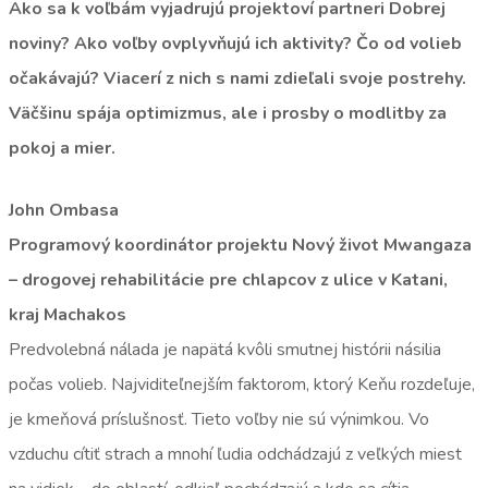
Ako sa k voľbám vyjadrujú projektoví partneri Dobrej
noviny? Ako voľby ovplyvňujú ich aktivity? Čo od volieb
očakávajú? Viacerí z nich s nami zdieľali svoje postrehy.
Väčšinu spája optimizmus, ale i prosby o modlitby za
pokoj a mier.
John Ombasa
Programový koordinátor projektu Nový život Mwangaza
– drogovej rehabilitácie pre chlapcov z ulice v Katani,
kraj Machakos
Predvolebná nálada je napätá kvôli smutnej histórii násilia
počas volieb. Najviditeľnejším faktorom, ktorý Keňu rozdeľuje,
je kmeňová príslušnosť. Tieto voľby nie sú výnimkou. Vo
vzduchu cítiť strach a mnohí ľudia odchádzajú z veľkých miest