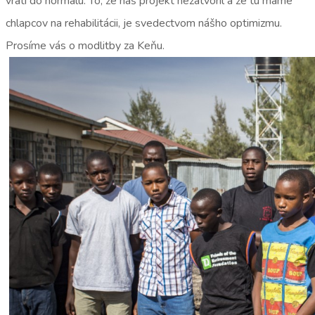
vráti do normálu. To, že náš projekt nezatvoril a že tu máme
chlapcov na rehabilitácii, je svedectvom nášho optimizmu.
Prosíme vás o modlitby za Keňu.