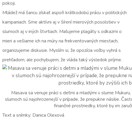
pokoji.
Mládež má šancu získať aspoň krátkodobú prácu v politických
kampaniach. Sme aktívni aj v šírení mierových posolstiev v
slumoch aj v iných štvrtiach. Maľujeme plagáty s odkazmi o
mieri a vešiame ich na múry na frekventovaných miestach,
organizujeme diskusie. Myslím si, že opozícia voľby vyhrá s
prehľadom, ale pochybujem, že vláda taký výsledok príjme.
Masava sa venuje práci s deťmi a mladými v slume Mukuru, 
slumoch sú najohrozenejší v prípade, že prepukne násilie. Čas
finančné prostriedky, ktoré by im zaruč
Text a snímky: Danica Olexová