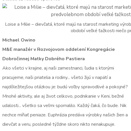
Loise a Milie – dievčatá, ktoré majú na starosť marketing výr
období veľké ťažkosti niečo p
Michael Owino
M&E manažér v Rozvojovom oddelení Kongregácie
Dobročinnej Matky Dobrého Pastiera
Ako všetci v krajine, aj naši zamestnanci, ľudia s ktorými
pracujeme, naši priatelia a rodiny... všetci žijú v napätí a
najdôležitejšou otázkou je: budú voľby spravodlivé a pokojné?
Mnohé aktivity, ale aj život celkovo, podnikanie v Keni, bežné
udalosti... všetko sa veľmi spomalilo. Každý čaká, čo bude. Nik
nechce míňať peniaze. Euphrázia predáva výrobky našich žien a
dievčat a veru, posledné týždne skoro nikto nenakupuje.