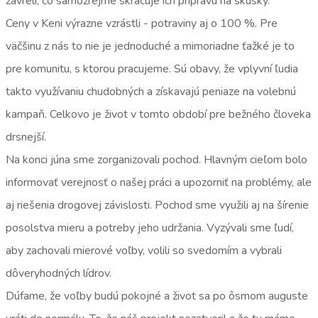
zavreli, čo samozrejme skracuje ich prípravu na skúšky.
Ceny v Keni výrazne vzrástli - potraviny aj o 100 %. Pre
väčšinu z nás to nie je jednoduché a mimoriadne ťažké je to
pre komunitu, s ktorou pracujeme. Sú obavy, že vplyvní ľudia
takto využívaniu chudobných a získavajú peniaze na volebnú
kampaň. Celkovo je život v tomto období pre bežného človeka
drsnejší.
Na konci júna sme zorganizovali pochod. Hlavným cieľom bolo
informovať verejnosť o našej práci a upozorniť na problémy, ale
aj riešenia drogovej závislosti. Pochod sme využili aj na šírenie
posolstva mieru a potreby jeho udržania. Vyzývali sme ľudí,
aby zachovali mierové voľby, volili so svedomím a vybrali
dôveryhodných lídrov.
Dúfame, že voľby budú pokojné a život sa po ôsmom auguste