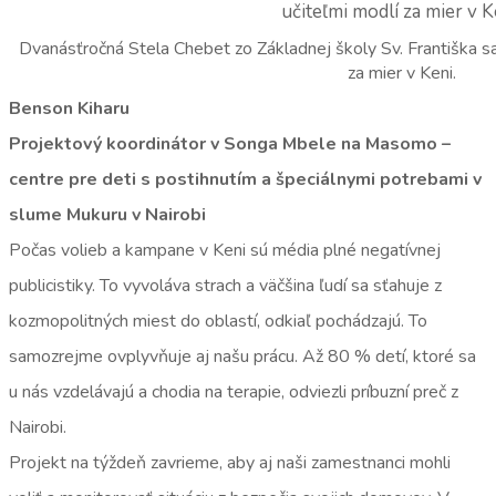
Dvanásťročná Stela Chebet zo Základnej školy Sv. Františka sa
za mier v Keni.
Benson Kiharu
Projektový koordinátor v Songa Mbele na Masomo –
centre pre deti s postihnutím a špeciálnymi potrebami v
slume Mukuru v Nairobi
Počas volieb a kampane v Keni sú média plné negatívnej
publicistiky. To vyvoláva strach a väčšina ľudí sa sťahuje z
kozmopolitných miest do oblastí, odkiaľ pochádzajú. To
samozrejme ovplyvňuje aj našu prácu. Až 80 % detí, ktoré sa
u nás vzdelávajú a chodia na terapie, odviezli príbuzní preč z
Nairobi.
Projekt na týždeň zavrieme, aby aj naši zamestnanci mohli