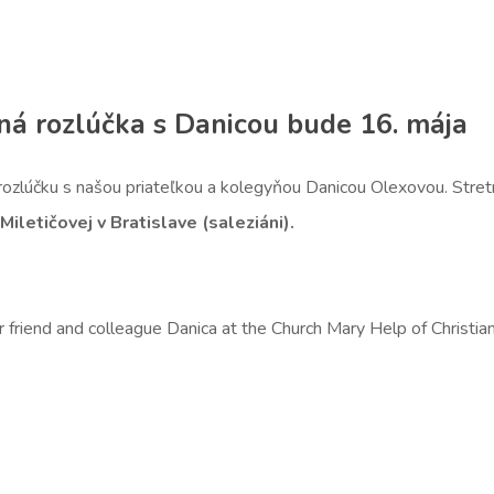
ná rozlúčka s Danicou bude 16. mája
 rozlúčku s našou priateľkou a kolegyňou Danicou Olexovou. Str
letičovej v Bratislave (saleziáni).
r friend and colleague Danica at the Church Mary Help of Christian