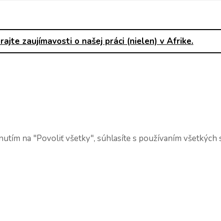
ajte zaujímavosti o našej práci (nielen) v Afrike.
utím na "Povoliť všetky", súhlasíte s používaním všetkých