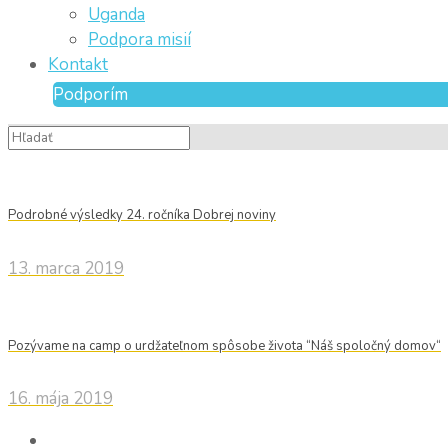
Uganda
Podpora misií
Kontakt
Podporím
Podrobné výsledky 24. ročníka Dobrej noviny
13. marca 2019
Pozývame na camp o urdžateľnom spôsobe života “Náš spoločný domov“
16. mája 2019