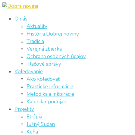
O nás
Aktuality
História Dobrej noviny
Tradícia
Verejná zbierka
Ochrana osobných údajov
Tlačové správy
Koledovanie
Ako koledovať
Praktické informácie
Metodika a inšpirácie
Kalendár podujatí
Projekty
Etiópia
Južný Sudán
Keňa