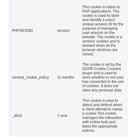
This cookie is native to
PHP applications. The
cookie is used to store
and identify a users'
unique session ID for the
purpose of managing
PHPSESSID
session
user session on the
website. The cookie is a
session cookies and is
deleted when all the
browser windows are
closed.
The cookie is set by the
GDPR Cookie Consent
plugin and is used to
viewed_cookie_policy
11 months
store whether or not user
has consented to the use
of cookies. It does not
store any personal data.
This cookie is used to
detect and defend when
a client attempt to replay
a cookie.This cookie
_abck
1 year
manages the interaction
with online bots and
takes the appropriate
actions.