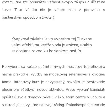
kozami, čím ste preukázali vážnosť svojho záujmu o účasť na
kurze. Toto všetko nie je vôbec málo v porovnaní s
pastierskym spôsobom života :).
Kvapková závlaha je vo vyprahnutej Turkane
veľmi efektívna, keďže voda je vzácna, a takto
sa dostane rovno ku korienkom rastlín.
Po výbere sa začalo päť intenzívnych mesiacov teoretickej a
najmä praktickej výučby na modelovej zeleninovej a ovocnej
farme. Intenzívny kurz je nevyhnutný, nakoľko je pestovanie
plodín pre všetkých novou aktivitou. Preto vybraní kandidáti
opúšťajú svoje domovy, bývajú v školiacom centre v Lobure a
sústreďujú sa výlučne na svoj tréning. Poľnohospodárstvo nie