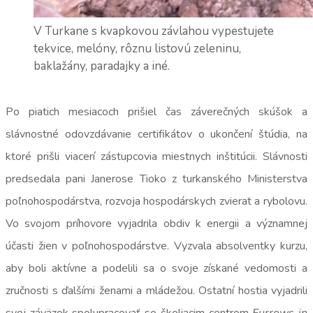
V Turkane s kvapkovou závlahou vypestujete
tekvice, melóny, rôznu listovú zeleninu,
baklažány, paradajky a iné.
Po piatich mesiacoch prišiel čas záverečných skúšok a
slávnostné odovzdávanie certifikátov o ukončení štúdia, na
ktoré prišli viacerí zástupcovia miestnych inštitúcii. Slávnosti
predsedala pani Janerose Tioko z turkanského Ministerstva
poľnohospodárstva, rozvoja hospodárskych zvierat a rybolovu.
Vo svojom príhovore vyjadrila obdiv k energii a významnej
účasti žien v poľnohospodárstve. Vyzvala absolventky kurzu,
aby boli aktívne a podelili sa o svoje získané vedomosti a
zručnosti s ďalšími ženami a mládežou. Ostatní hostia vyjadrili