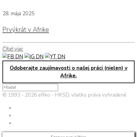
28. mája 2025
Prvýkrát v Afrike
Čítať viac
Odoberajte zaujímavosti o našej práci (nielen) v
Afrike.
© 1993 - 2026 eRko - HKSD, všetky práva vyhradené