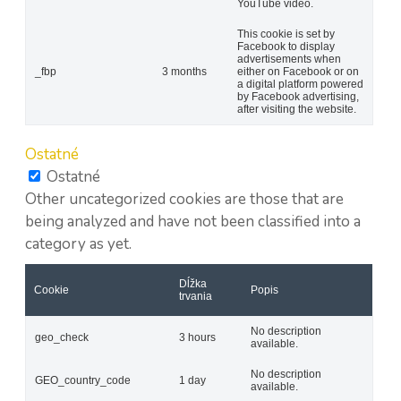
YouTube video.
This cookie is set by
Facebook to display
advertisements when
_fbp
3 months
either on Facebook or on
a digital platform powered
by Facebook advertising,
after visiting the website.
Ostatné
Ostatné
Other uncategorized cookies are those that are
being analyzed and have not been classified into a
category as yet.
Dĺžka
Cookie
Popis
trvania
No description
geo_check
3 hours
available.
No description
GEO_country_code
1 day
available.