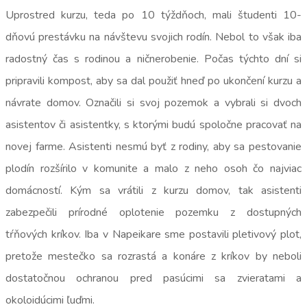
Uprostred kurzu, teda po 10 týždňoch, mali študenti 10-
dňovú prestávku na návštevu svojich rodín. Nebol to však iba
radostný čas s rodinou a ničnerobenie. Počas týchto dní si
pripravili kompost, aby sa dal použiť hneď po ukončení kurzu a
návrate domov. Označili si svoj pozemok a vybrali si dvoch
asistentov či asistentky, s ktorými budú spoločne pracovať na
novej farme. Asistenti nesmú byť z rodiny, aby sa pestovanie
plodín rozšírilo v komunite a malo z neho osoh čo najviac
domácností. Kým sa vrátili z kurzu domov, tak asistenti
zabezpečili prírodné oplotenie pozemku z dostupných
tŕňových kríkov. Iba v Napeikare sme postavili pletivový plot,
pretože mestečko sa rozrastá a konáre z kríkov by neboli
dostatočnou ochranou pred pasúcimi sa zvieratami a
okoloidúcimi ľuďmi.