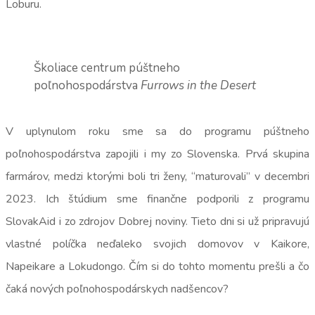
Loburu.
Školiace centrum púštneho
poľnohospodárstva
Furrows in the Desert
V uplynulom roku sme sa do programu púštneho
poľnohospodárstva zapojili i my zo Slovenska. Prvá skupina
farmárov, medzi ktorými boli tri ženy, “maturovali” v decembri
2023. Ich štúdium sme finančne podporili z programu
SlovakAid i zo zdrojov Dobrej noviny. Tieto dni si už pripravujú
vlastné políčka neďaleko svojich domovov v Kaikore,
Napeikare a Lokudongo. Čím si do tohto momentu prešli a čo
čaká nových poľnohospodárskych nadšencov?