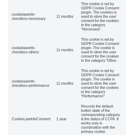
This cookie is set by
GDPR Cookie Consent
plugin. The cookies is
cookielawinfo-
11 months
used to store the user
checkbox-necessary
consent for the cookies
in the category
"Necessary".
This cookie is set by
GDPR Cookie Consent
cookielawinfo-
plugin. The cookie is
11 months
checkbox-others
used to store the user
consent for the cookies
in the category "Other.
This cookie is set by
GDPR Cookie Consent
plugin. The cookie is
cookielawinfo-
11 months
used to store the user
checkbox-performance
consent for the cookies
in the category
"Performance".
Records the default
button state of the
corresponding category
CookieLawInfoConsent
1 year
& the status of CCPA. It
works only in
coordination with the
primary cookie.