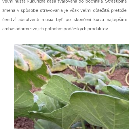
veľmi hustá kukuričná kaša tvarovaná do bochníka. Strastiplná
zmena v spôsobe stravovania je však veľmi dôležitá, pretože
čerství absolventi musia byť po skončení kurzu najlepšími
ambasádormi svojich poľnohospodárskych produktov.