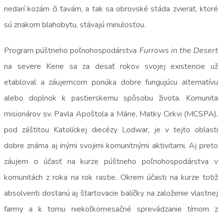
nedarí kozám či ťavám, a tak sa obrovské stáda zvierat, ktoré
sú znakom blahobytu, stávajú minulosťou.
Program púštneho poľnohospodárstva
Furrows in the Desert
na severe Kene sa za desať rokov svojej existencie už
etabloval a záujemcom ponúka dobre fungujúcu alternatívu
alebo doplnok k pastierskemu spôsobu života. Komunita
misionárov sv. Pavla Apoštola a Márie, Matky Cirkvi (MCSPA),
pod záštitou Katolíckej diecézy Lodwar, je v tejto oblasti
dobre známa aj inými svojimi komunitnými aktivitami. Aj preto
záujem o účasť na kurze púštneho poľnohospodárstva v
komunitách z roka na rok rastie. Okrem účasti na kurze totiž
absolventi dostanú aj štartovacie balíčky na založenie vlastnej
farmy a k tomu niekoľkomesačné sprevádzanie tímom z