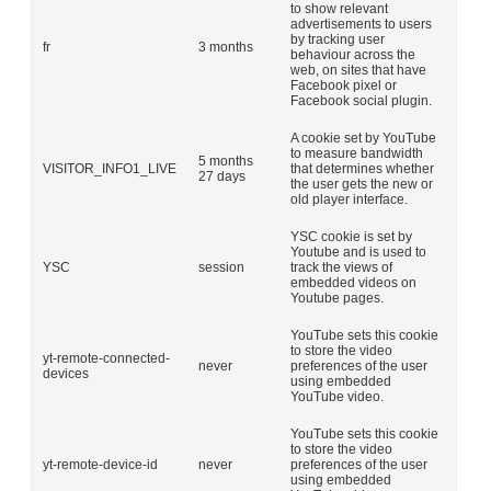
to show relevant
advertisements to users
by tracking user
fr
3 months
behaviour across the
web, on sites that have
Facebook pixel or
Facebook social plugin.
A cookie set by YouTube
to measure bandwidth
5 months
VISITOR_INFO1_LIVE
that determines whether
27 days
the user gets the new or
old player interface.
YSC cookie is set by
Youtube and is used to
YSC
session
track the views of
embedded videos on
Youtube pages.
YouTube sets this cookie
to store the video
yt-remote-connected-
never
preferences of the user
devices
using embedded
YouTube video.
YouTube sets this cookie
to store the video
yt-remote-device-id
never
preferences of the user
using embedded