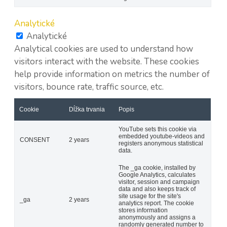
Analytické
Analytické
Analytical cookies are used to understand how
visitors interact with the website. These cookies
help provide information on metrics the number of
visitors, bounce rate, traffic source, etc.
Cookie
Dĺžka trvania
Popis
YouTube sets this cookie via
embedded youtube-videos and
CONSENT
2 years
registers anonymous statistical
data.
The _ga cookie, installed by
Google Analytics, calculates
visitor, session and campaign
data and also keeps track of
site usage for the site's
_ga
2 years
analytics report. The cookie
stores information
anonymously and assigns a
randomly generated number to