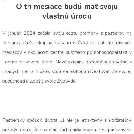
O tri mesiace budú mať svoju
vlastnú úrodu
V januári 2024 začala svoju cestu premeny z pastierov na
farmárov ďalšia skupina Turkancov. Čaká ich päť intenzívnych
mesiacov v školiacom centre púštneho poľnohospodárstva v
Lobure na severe Kene. Nová skupina pozostáva prevažne z
mladých žien a mužov, ktorí sa rozhodli investovať do svojej
budúcnosti a zlepšiť svoje živobytie.
Pastiersky spôsob života už nie je atraktívny a udržateľný,
pretože opakujúce sa dlhé suchá ničia krajinu. Bez pastviny sa