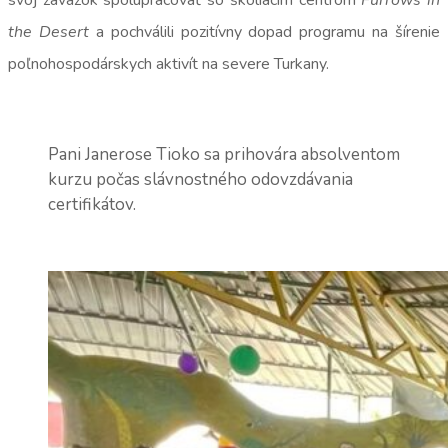
svoj záväzok spolupracovať so školiacim centrom
Furrows in
the Desert
a pochválili pozitívny dopad programu na šírenie
poľnohospodárskych aktivít na severe Turkany.
Pani Janerose Tioko sa prihovára absolventom
kurzu počas slávnostného odovzdávania
certifikátov.