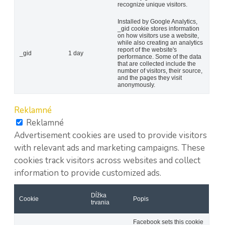
recognize unique visitors.
Installed by Google Analytics,
_gid cookie stores information
on how visitors use a website,
while also creating an analytics
report of the website's
_gid
1 day
performance. Some of the data
that are collected include the
number of visitors, their source,
and the pages they visit
anonymously.
Reklamné
Reklamné
Advertisement cookies are used to provide visitors
with relevant ads and marketing campaigns. These
cookies track visitors across websites and collect
information to provide customized ads.
Dĺžka
Cookie
Popis
trvania
Facebook sets this cookie