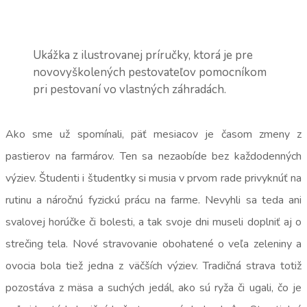
Ukážka z ilustrovanej príručky, ktorá je pre
novovyškolených pestovateľov pomocníkom
pri pestovaní vo vlastných záhradách.
Ako sme už spomínali, päť mesiacov je časom zmeny z
pastierov na farmárov. Ten sa nezaobíde bez každodenných
výziev. Študenti i študentky si musia v prvom rade privyknúť na
rutinu a náročnú fyzickú prácu na farme. Nevyhli sa teda ani
svalovej horúčke či bolesti, a tak svoje dni museli doplniť aj o
strečing tela. Nové stravovanie obohatené o veľa zeleniny a
ovocia bola tiež jedna z väčších výziev. Tradičná strava totiž
pozostáva z mäsa a suchých jedál, ako sú ryža či ugali, čo je