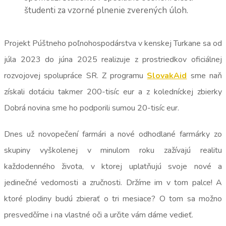
študenti za vzorné plnenie zverených úloh.
Projekt Púštneho poľnohospodárstva v kenskej Turkane sa od
júla 2023 do júna 2025 realizuje z prostriedkov oficiálnej
rozvojovej spolupráce SR. Z programu
SlovakAid
sme naň
získali dotáciu takmer 200-tisíc eur a z koledníckej zbierky
Dobrá novina sme ho podporili sumou 20-tisíc eur.
Dnes už novopečení farmári a nové odhodlané farmárky zo
skupiny vyškolenej v minulom roku zažívajú realitu
každodenného života, v ktorej uplatňujú svoje nové a
jedinečné vedomosti a zručnosti. Držíme im v tom palce! A
ktoré plodiny budú zbierať o tri mesiace? O tom sa možno
presvedčíme i na vlastné oči a určite vám dáme vedieť.