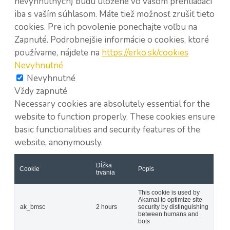
nevyhnutných) budú uložené vo vašom prehliadači
iba s vaším súhlasom. Máte tiež možnosť zrušiť tieto
cookies. Pre ich povolenie ponechajte voľbu na
Zapnuté. Podrobnejšie informácie o cookies, ktoré
používame, nájdete na
https://erko.sk/cookies
Nevyhnutné
Nevyhnutné
Vždy zapnuté
Necessary cookies are absolutely essential for the
website to function properly. These cookies ensure
basic functionalities and security features of the
website, anonymously.
Dĺžka
Cookie
Popis
trvania
This cookie is used by
Akamai to optimize site
ak_bmsc
2 hours
security by distinguishing
between humans and
bots