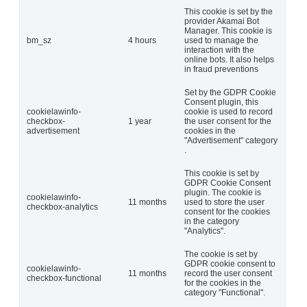
This cookie is set by the
provider Akamai Bot
Manager. This cookie is
bm_sz
4 hours
used to manage the
interaction with the
online bots. It also helps
in fraud preventions
Set by the GDPR Cookie
Consent plugin, this
cookielawinfo-
cookie is used to record
checkbox-
1 year
the user consent for the
advertisement
cookies in the
"Advertisement" category
.
This cookie is set by
GDPR Cookie Consent
plugin. The cookie is
cookielawinfo-
11 months
used to store the user
checkbox-analytics
consent for the cookies
in the category
"Analytics".
The cookie is set by
GDPR cookie consent to
cookielawinfo-
11 months
record the user consent
checkbox-functional
for the cookies in the
category "Functional".