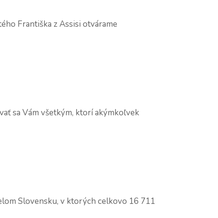
tého Františka z Assisi otvárame
ovať sa Vám všetkým, ktorí akýmkoľvek
celom Slovensku, v ktorých celkovo 16 711