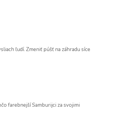
liach ľudí. Zmeniť púšť na záhradu síce
 farebnejší Samburijci za svojimi