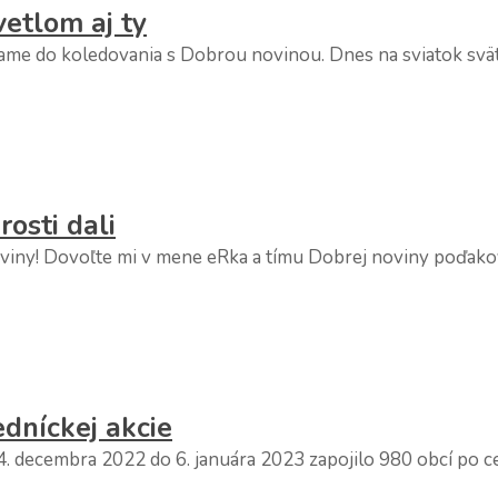
vetlom aj ty
ývame do koledovania s Dobrou novinou. Dnes na sviatok svä
rosti dali
noviny! Dovoľte mi v mene eRka a tímu Dobrej noviny poďak
edníckej akcie
4. decembra 2022 do 6. januára 2023 zapojilo 980 obcí po 