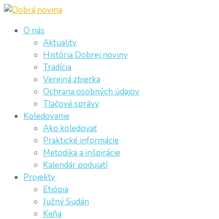
O nás
Aktuality
História Dobrej noviny
Tradícia
Verejná zbierka
Ochrana osobných údajov
Tlačové správy
Koledovanie
Ako koledovať
Praktické informácie
Metodika a inšpirácie
Kalendár podujatí
Projekty
Etiópia
Južný Sudán
Keňa