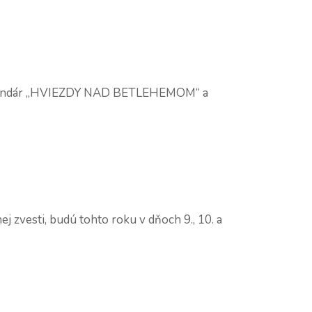
ný kalendár „HVIEZDY NAD BETLEHEMOM“ a
j zvesti, budú tohto roku v dňoch 9., 10. a