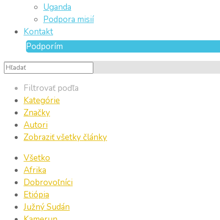
Uganda
Podpora misií
Kontakt
Podporím
Filtrovať poďľa
Kategórie
Značky
Autori
Zobraziť všetky články
Všetko
Afrika
Dobrovoľníci
Etiópia
Južný Sudán
Kamerun