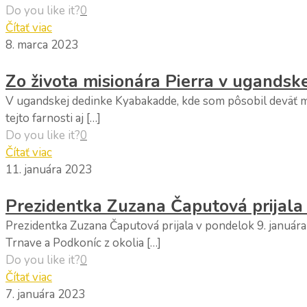
Do you like it?
0
Čítať viac
8. marca 2023
Zo života misionára Pierra v ugands
V ugandskej dedinke Kyabakadde, kde som pôsobil deväť m
tejto farnosti aj […]
Do you like it?
0
Čítať viac
11. januára 2023
Prezidentka Zuzana Čaputová prijala
Prezidentka Zuzana Čaputová prijala v pondelok 9. januára 
Trnave a Podkoníc z okolia […]
Do you like it?
0
Čítať viac
7. januára 2023