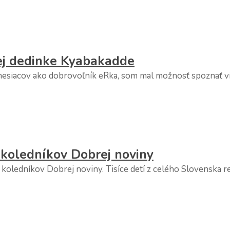
kej dedinke Kyabakadde
esiacov ako dobrovoľník eRka, som mal možnosť spoznať via
 koledníkov Dobrej noviny
koledníkov Dobrej noviny. Tisíce detí z celého Slovenska re