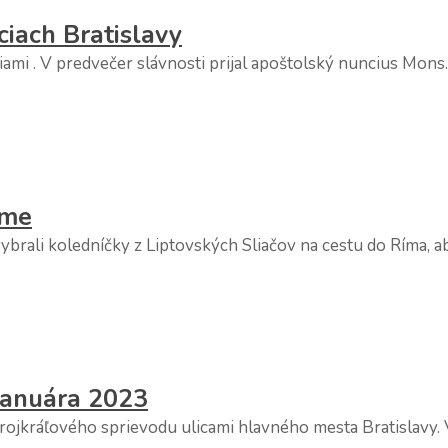
iciach Bratislavy
mi . V predvečer slávnosti prijal apoštolský nuncius Mons. 
íme
rali koledníčky z Liptovských Sliačov na cestu do Ríma, ab
 januára 2023
Trojkráľového sprievodu ulicami hlavného mesta Bratislavy.