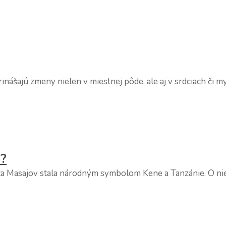
šajú zmeny nielen v miestnej pôde, ale aj v srdciach či mys
u?
 Masajov stala národným symbolom Kene a Tanzánie. O niečo