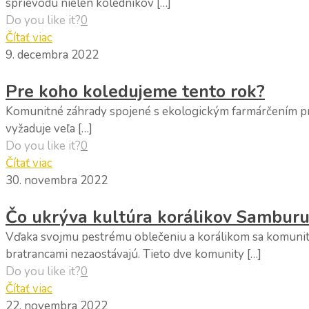
sprievodu nielen koledníkov […]
Do you like it?
0
Čítať viac
9. decembra 2022
Pre koho koledujeme tento rok?
Komunitné záhrady spojené s ekologickým farmárčením priná
vyžaduje veľa […]
Do you like it?
0
Čítať viac
30. novembra 2022
Čo ukrýva kultúra korálikov Sambur
Vďaka svojmu pestrému oblečeniu a korálikom sa komunita
bratrancami nezaostávajú. Tieto dve komunity […]
Do you like it?
0
Čítať viac
22. novembra 2022