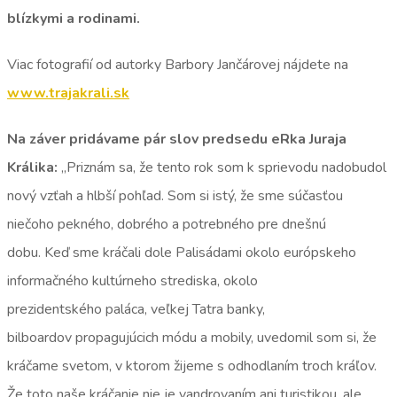
blízkymi a rodinami.
Viac fotografií od autorky Barbory Jančárovej nájdete na
www.trajakrali.sk
Na záver pridávame pár slov predsedu eRka Juraja
Králika:
„Priznám sa, že tento rok som k sprievodu nadobudol
nový vzťah a hlbší pohľad. Som si istý, že sme súčasťou
niečoho pekného, dobrého a potrebného pre dnešnú
dobu. Keď sme kráčali dole Palisádami okolo európskeho
informačného kultúrneho strediska, okolo
prezidentského paláca, veľkej Tatra banky,
bilboardov propagujúcich módu a mobily, uvedomil som si, že
kráčame svetom, v ktorom žijeme s odhodlaním troch kráľov.
Že toto naše kráčanie nie je vandrovaním ani turistikou, ale