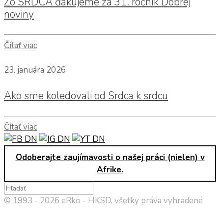
Zo SRDCA ďakujeme za 31. ročník Dobrej
noviny
Čítať viac
23. januára 2026
Ako sme koledovali od Srdca k srdcu
Čítať viac
Odoberajte zaujímavosti o našej práci (nielen) v
Afrike.
© 1993 - 2026 eRko - HKSD, všetky práva vyhradené