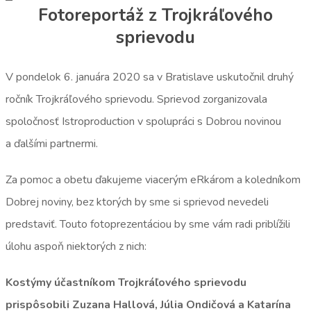
Fotoreportáž z Trojkráľového
sprievodu
V pondelok 6. januára 2020 sa v Bratislave uskutočnil druhý
ročník Trojkráľového sprievodu. Sprievod zorganizovala
spoločnosť Istroproduction v spolupráci s Dobrou novinou
a ďalšími partnermi.
Za pomoc a obetu ďakujeme viacerým eRkárom a koledníkom
Dobrej noviny, bez ktorých by sme si sprievod nevedeli
predstaviť. Touto fotoprezentáciou by sme vám radi priblížili
úlohu aspoň niektorých z nich:
Kostýmy účastníkom Trojkráľového sprievodu
prispôsobili Zuzana Hallová, Júlia Ondičová a Katarína