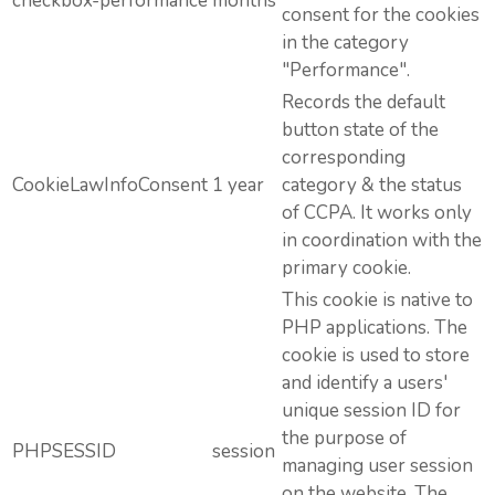
checkbox-performance
months
consent for the cookies
in the category
"Performance".
Records the default
button state of the
corresponding
CookieLawInfoConsent
1 year
category & the status
of CCPA. It works only
in coordination with the
primary cookie.
This cookie is native to
PHP applications. The
cookie is used to store
and identify a users'
unique session ID for
the purpose of
PHPSESSID
session
managing user session
on the website. The