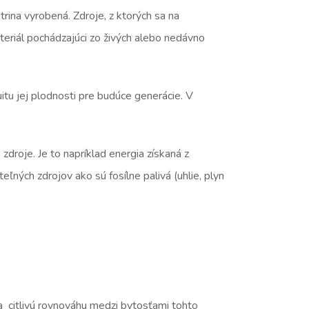
rina vyrobená. Zdroje, z ktorých sa na
ateriál pochádzajúci zo živých alebo nedávno
uitu jej plodnosti pre budúce generácie. V
zdroje. Je to napríklad energia získaná z
ľných zdrojov ako sú fosílne palivá (uhlie, plyn
a citlivú rovnováhu medzi bytosťami tohto