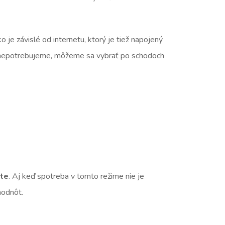
je závislé od internetu, ktorý je tiež napojený
h už nepotrebujeme, môžeme sa vybrať po schodoch
jte
. Aj keď spotreba v tomto režime nie je
hodnôt.