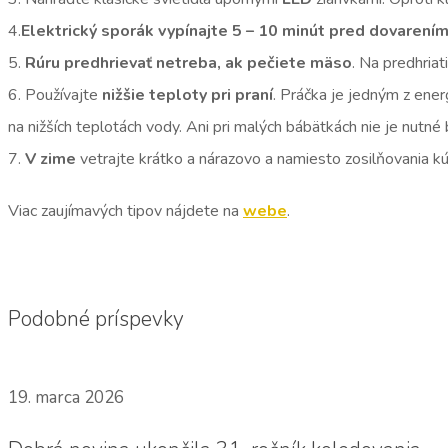
4.
Elektrický sporák vypínajte 5 – 10 minút pred dovarení
5.
Rúru predhrievať netreba, ak pečiete mäso
. Na predhriat
6. Používajte
nižšie teploty pri praní
. Práčka je jedným z ene
na nižších teplotách vody. Ani pri malých bábätkách nie je nutné
7.
V zime
vetrajte krátko a nárazovo a namiesto zosilňovania kúr
Viac zaujímavých tipov nájdete na
webe
.
Podobné príspevky
19. marca 2026