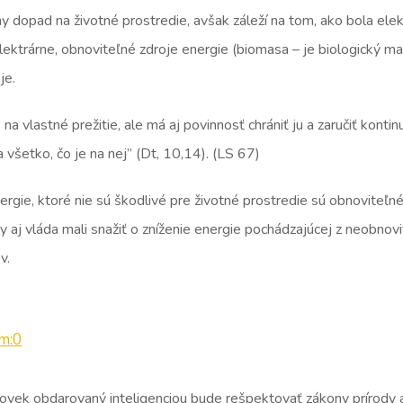
 dopad na životné prostredie, avšak záleží na tom, ako bola elekt
elektrárne, obnoviteľné zdroje energie (biomasa – je biologický m
oje.
 vlastné prežitie, ale má aj povinnosť chrániť ju a zaručiť kontin
 všetko, čo je na nej” (Dt, 10,14). (LS 67)
gie, ktoré nie sú škodlivé pre životné prostredie sú obnoviteľné 
 aj vláda mali snažiť o zníženie energie pochádzajúcej z neobnovite
v.
m:0
lovek obdarovaný inteligenciou bude rešpektovať zákony prírody 