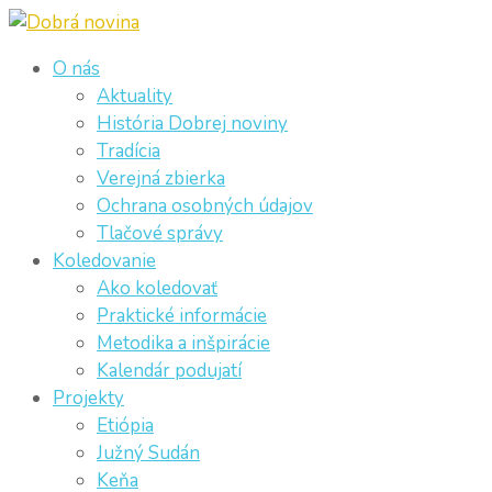
O nás
Aktuality
História Dobrej noviny
Tradícia
Verejná zbierka
Ochrana osobných údajov
Tlačové správy
Koledovanie
Ako koledovať
Praktické informácie
Metodika a inšpirácie
Kalendár podujatí
Projekty
Etiópia
Južný Sudán
Keňa