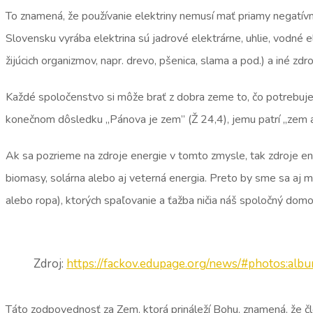
To znamená, že používanie elektriny nemusí mať priamy negatívny
Slovensku vyrába elektrina sú jadrové elektrárne, uhlie, vodné 
žijúcich organizmov, napr. drevo, pšenica, slama a pod.) a iné zdr
Každé spoločenstvo si môže brať z dobra zeme to, čo potrebuje na
konečnom dôsledku ,,Pánova je zem” (Ž 24,4), jemu patrí ,,zem a
Ak sa pozrieme na zdroje energie v tomto zmysle, tak zdroje ener
biomasy, solárna alebo aj veterná energia. Preto by sme sa aj my
alebo ropa), ktorých spaľovanie a ťažba ničia náš spoločný domo
Zdroj:
https://fackov.edupage.org/news/#photos:albu
Táto zodpovednosť za Zem, ktorá prináleží Bohu, znamená, že č