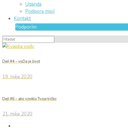
Uganda
Podpora misií
Kontakt
Podporím
Deň #4 – voDa je život
19. mája 2020
Deň #6 – ako vzniklo Tvoje tričko
21. mája 2020