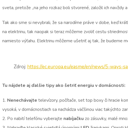
sveta, pretože „na jeho rozkaz boli stvorené, založil ich navždy
Tak ako sme si nevybrali, že sa narodíme práve v dobe, keď krát
na elektrinu, tak naopak si teraz môžeme zvoliť cestu striedmos
namiesto výťahu. Elektrinu môžeme ušetriť aj tak, že budeme men
Zdroj:
https://ec.europa.eu/easme/en/news/5-ways-
Tu nájdete aj ďalšie tipy ako šetriť energiu v domácnosti:
1.
Nenechávajte
televízory, počítače, set top boxy či hracie ko
vysoká, v domácnostiach sa nachádza väčšinou viac takýchto za
2. Po nabití telefónu vyberajte
nabíjačku
zo zásuvky, malé množs
3. Nahraďte klasické svietidlá úpornými
LED
žiarivkami. Oproti 