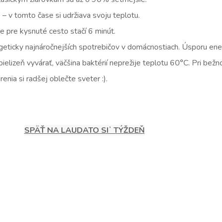
m
– v tomto čase si udržiava svoju teplotu.
ie pre kysnuté cesto stačí 6 minút.
rgeticky najnáročnejších spotrebičov v domácnostiach. Úsporu en
 bielizeň vyvárať, väčšina baktérií neprežije teplotu 60°C. Pri be
enia si radšej oblečte sveter :).
SPÄŤ NA LAUDATO SIʼ TÝŽDEŇ