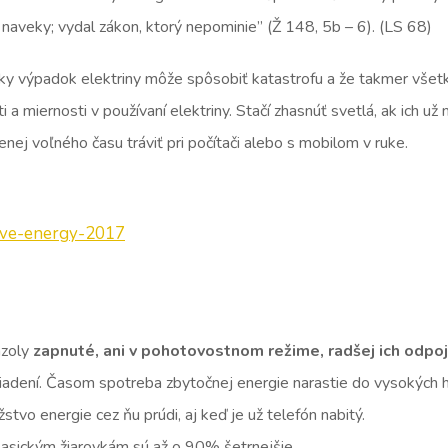
 a naveky; vydal zákon, ktorý nepominie” (Ž 148, 5b – 6). (LS 68)
ky výpadok elektriny môže spôsobiť katastrofu a že takmer všetko 
ti a miernosti v používaní elektriny. Stačí zhasnúť svetlá, ak ic
ej voľného času tráviť pri počítači alebo s mobilom v ruke.
save-energy-2017
nzoly
zapnuté, ani v pohotovostnom režime, radšej ich odpo
riadení. Časom spotreba zbytočnej energie narastie do vysokých 
tvo energie cez ňu prúdi, aj keď je už telefón nabitý.
klasickým žiarovkám sú až o 90% šetrnejšie.