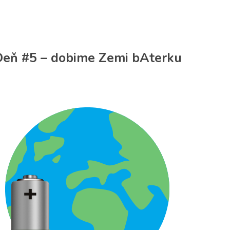
eň #5 – dobime Zemi bAterku